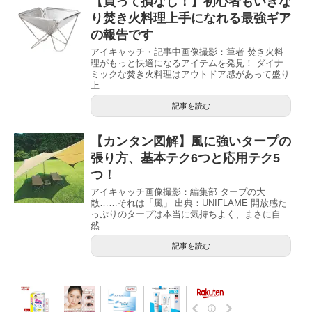
【買って損なし！】初心者もいきな
り焚き火料理上手になれる最強ギア
の報告です
アイキャッチ・記事中画像撮影：筆者 焚き火料
理がもっと快適になるアイテムを発見！ ダイナ
ミックな焚き火料理はアウトドア感があって盛り
上...
記事を読む
【カンタン図解】風に強いタープの
張り方、基本テク6つと応用テク5
つ！
アイキャッチ画像撮影：編集部 タープの大
敵……それは「風」 出典：UNIFLAME 開放感た
っぷりのタープは本当に気持ちよく、まさに自
然...
記事を読む