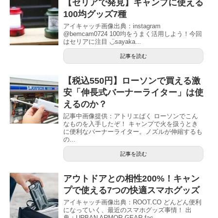
【セリアで発見】キャンプに使える
100均グッズ7種
アイキャッチ画像出典：instagram
@bemcam0724 100均をうまく活用しよう！今回
はセリアに注目 ◡̈sayaka...
記事を読む
【税込550円】ローソンで買える激
安「伸長式バーナーライター」は使
えるのか？
記事中画像提供：アトリエばく ローソンでこん
なものを入手したぞ！ キャンプで火を扱うとき
に便利なバーナーライター。ノズルが伸縮するも
の...
記事を読む
アウトドアとの相性200%！キャン
プで使える7つの快適スマホグッズ
アイキャッチ画像出典：ROOT.CO どんどん便利
になっていく、最近のスマホグッズ事情！ 出
典：URBAN ARMOR GEAR fac...