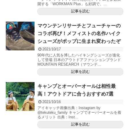
開する「WORKMAN Plus」も好調で、...
記事を読む
マウンテンリサーチとフューチャーの
コラボ再び！メフィストの名作ハイク
シューズがポップに生まれ変わったぞ
2021/10/17
90年代に人気を博したハイキングシューズが進化
して登場 日本のアウトドアファッションブランド
MOUNTAIN RESEARCH（マウンテ...
記事を読む
キャンプとオーバーオールは相性最
高！アウトドアに合うおすすめ7選
2021/10/16
アイキャッチ画像出典：Instagram by
@tekuteku_family キャンプでオーバーオールを着
るメリット 出典：Inst...
記事を読む