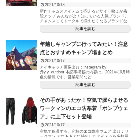
2021/10/18
新作チャムスアイテムで揃えるとサイト映えが格
段アップ みんながよく知っている人気ブランド、
チャムスってトータルで揃えたくなるブランドな...
記事を読む
年越しキャンプに行ってみたい！注意
点とおすすめキャンプ場まとめ
2021/10/17
アイキャッチ画像出典：instagram by
@y.y_outdoor 本記事掲載の内容は、2021年10月時
点の情報です。営業期間など...
記事を読む
その手があったか！空気で膨らませる
ワークマンのエコ防寒着「ポンプウェ
ア」に上下セット登場
2021/10/17
空気で保温する、究極のエコ防寒ウェア 出典：ワ
ークマン アウトドアに特化したアイテムを多数展