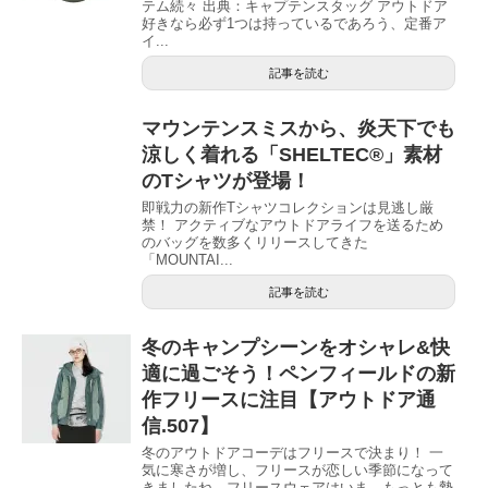
テム続々 出典：キャプテンスタッグ アウトドア
好きなら必ず1つは持っているであろう、定番ア
イ...
記事を読む
マウンテンスミスから、炎天下でも
涼しく着れる「SHELTEC®️」素材
のTシャツが登場！
即戦力の新作Tシャツコレクションは見逃し厳
禁！ アクティブなアウトドアライフを送るため
のバッグを数多くリリースしてきた
「MOUNTAI...
記事を読む
冬のキャンプシーンをオシャレ&快
適に過ごそう！ペンフィールドの新
作フリースに注目【アウトドア通
信.507】
冬のアウトドアコーデはフリースで決まり！ 一
気に寒さが増し、フリースが恋しい季節になって
きましたね。フリースウェアはいま、もっとも勢