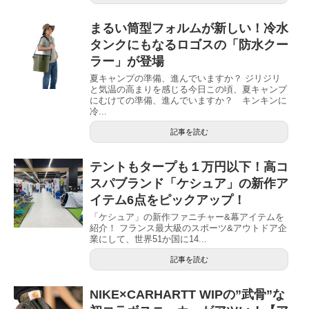
まるい筒型フォルムが新しい！冷水
タンクにもなるロゴスの「防水クー
ラー」が登場
夏キャンプの準備、進んでいますか？ ジリジリ
と気温の高まりを感じる今日この頃、夏キャンプ
にむけての準備、進んでいますか？ キンキンに
冷...
記事を読む
テントもタープも１万円以下！高コ
スパブランド「ケシュア」の新作ア
イテム6点をピックアップ！
「ケシュア」の新作ファニチャー&幕アイテムを
紹介！ フランス最大級のスポーツ&アウトドア企
業にして、世界51か国に14...
記事を読む
NIKE×CARHARTT WIPの”武骨”な