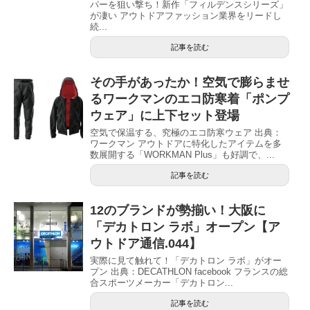
パーを狙い撃ち！新作「フィルデンスシリーズ」
が凄い アウトドアファッション業界をリードし
続...
記事を読む
その手があったか！空気で膨らませ
るワークマンのエコ防寒着「ポンプ
ウェア」に上下セット登場
空気で保温する、究極のエコ防寒ウェア 出典：
ワークマン アウトドアに特化したアイテムを多
数展開する「WORKMAN Plus」も好調で、...
記事を読む
12のブランドが勢揃い！大阪に
「デカトロン ラボ」オープン【ア
ウトドア通信.044】
実際に見て触れて！「デカトロン ラボ」がオー
プン 出典：DECATHLON facebook フランスの総
合スポーツメーカー「デカトロン...
記事を読む