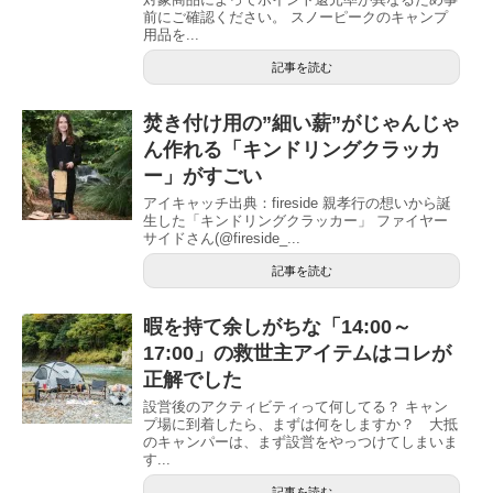
前にご確認ください。 スノーピークのキャンプ
用品を...
記事を読む
焚き付け用の”細い薪”がじゃんじゃ
ん作れる「キンドリングクラッカ
ー」がすごい
アイキャッチ出典：fireside 親孝行の想いから誕
生した「キンドリングクラッカー」 ファイヤー
サイドさん(@fireside_...
記事を読む
暇を持て余しがちな「14:00～
17:00」の救世主アイテムはコレが
正解でした
設営後のアクティビティって何してる？ キャン
プ場に到着したら、まずは何をしますか？ 大抵
のキャンパーは、まず設営をやっつけてしまいま
す...
記事を読む