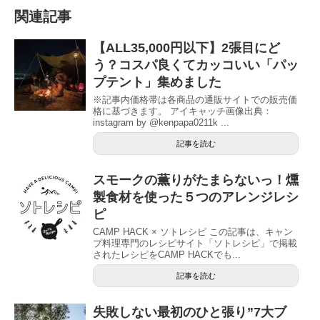
関連記事
【ALL35,000円以下】2張目にど
う？コスパ良くてカッコいい「パッ
プテント」集めました
※記事内価格帯は各商品の通販サイトでの販売価
格に基づきます。 アイキャッチ画像出典：
instagram by @kenpapa0211k ...
記事を読む
スモークの薫りがたまらないっ！燻
製食材を使った５つのアレンジレシ
ピ
CAMP HACK × ソトレシピ この記事は、キャン
プ料理専門のレシピサイト「ソトレシピ」で掲載
されたレシピをCAMP HACKでも...
記事を読む
失敗しない最初のひと張り”7大ブ