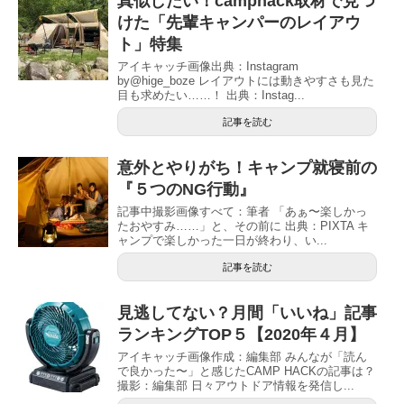
真似したい！camphack取材で見つ
けた「先輩キャンパーのレイアウ
ト」特集
アイキャッチ画像出典：Instagram
by@hige_boze レイアウトには動きやすさも見た
目も求めたい……！ 出典：Instag...
記事を読む
意外とやりがち！キャンプ就寝前の
『５つのNG行動』
記事中撮影画像すべて：筆者 「あぁ〜楽しかっ
たおやすみ……」と、その前に 出典：PIXTA キ
ャンプで楽しかった一日が終わり、い...
記事を読む
見逃してない？月間「いいね」記事
ランキングTOP５【2020年４月】
アイキャッチ画像作成：編集部 みんなが「読ん
で良かった〜」と感じたCAMP HACKの記事は？
撮影：編集部 日々アウトドア情報を発信し...