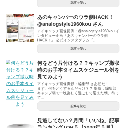
記事を読む
あのキャンパーのウラ側HACK！
@analogstyle1960kou さん
アイキャッチ画像提供：@analogstyle1960kou イ
ンタビュー企画『あのキャンパーのウラ側
HACK！』 公式インスタグラム『...
記事を読む
何をどう片付ける？？キャンプ撤収
時のお手本タイムスケジュール例を
見てみよう
アイキャッチ画像撮影：編集部 さあ朝だ！……
まず、何をどうするんだっけ？？ 撮影：編集部
キャンプ場で一晩楽しく過ごして迎えた朝、待っ
て...
記事を読む
見逃してない？月間「いいね」記事
ランキングTOP５【2020年５月】