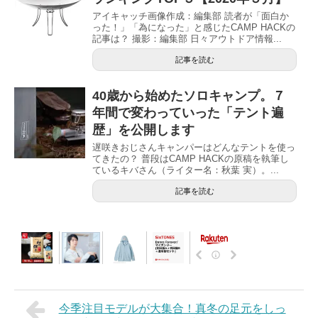
アイキャッチ画像作成：編集部 読者が「面白か
った！」「為になった」と感じたCAMP HACKの
記事は？ 撮影：編集部 日々アウトドア情報...
記事を読む
40歳から始めたソロキャンプ。７
年間で変わっていった「テント遍
歴」を公開します
遅咲きおじさんキャンパーはどんなテントを使っ
てきたの？ 普段はCAMP HACKの原稿を執筆し
ているキバさん（ライター名：秋葉 実）。...
記事を読む
今季注目モデルが大集合！真冬の足元をしっ