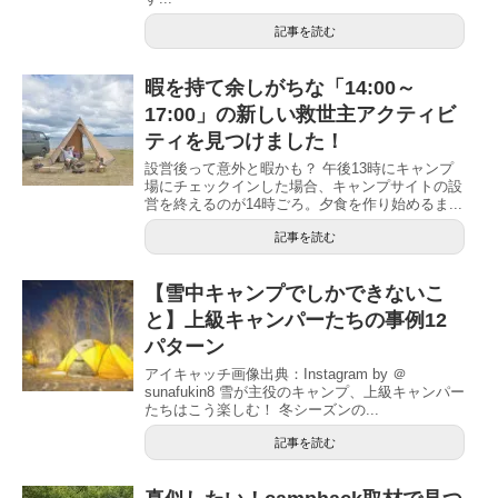
記事を読む
暇を持て余しがちな「14:00～
17:00」の新しい救世主アクティビ
ティを見つけました！
設営後って意外と暇かも？ 午後13時にキャンプ
場にチェックインした場合、キャンプサイトの設
営を終えるのが14時ごろ。夕食を作り始めるま...
記事を読む
【雪中キャンプでしかできないこ
と】上級キャンパーたちの事例12
パターン
アイキャッチ画像出典：Instagram by ＠
sunafukin8 雪が主役のキャンプ、上級キャンパー
たちはこう楽しむ！ 冬シーズンの...
記事を読む