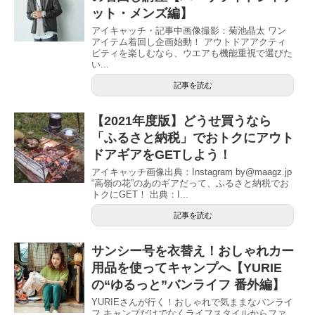
ット・メンズ編】
アイキャッチ・記事中画像撮影：菊池晶太 ワン
アイテム着回し企画始動！ アウトドアアクティ
ビティを楽しむなら、ウエアも機能重視で選びた
い...
記事を読む
【2021年度版】どうせ買うなら
「ふるさと納税」でおトクにアウト
ドアギアをGETしよう！
アイキャッチ画像出典：Instagram by@maagz.jp
“高嶺の花”のあのギアだって、ふるさと納税でお
トクにGET！ 出典：I...
記事を読む
サンシー号を衣替え！おしゃれカー
用品を使ってキャンプへ【YURIE
の“ゆるっと”バンライフ 番外編】
YURIEさんが行く！おしゃれで気ままなバンライ
フ キャンプだけでなくライフスタイルからファ