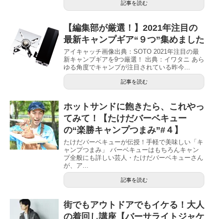
記事を読む
【編集部が厳選！】2021年注目の
最新キャンプギア“９つ”集めました
アイキャッチ画像出典：SOTO 2021年注目の最
新キャンプギアを9つ厳選！ 出典：イワタニ あら
ゆる角度でキャンプが注目されている昨今...
記事を読む
ホットサンドに飽きたら、これやっ
てみて！【たけだバーベキュー
の“楽勝キャンプつまみ”#４】
たけだバーベキューが伝授！手軽で美味しい「キ
ャンプつまみ」 バーベキューはもちろんキャン
プ全般にも詳しい芸人・たけだバーベキューさん
が、ア...
記事を読む
街でもアウトドアでもイケる！大人
の着回し講座【バーサライトジャケ