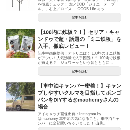
を徹底チェック！ 左／DOD「ジミニーテーブ
ル」、右上／ロゴス「LOGOS Life キッ...
記事を読む
【100均に鉄板？！】セリア・キャ
ンドゥで超・話題の「ミニ鉄板」を
入手、徹底レビュー！
記事中画像提供：アトリエばく 100均のミニ鉄板
がアツい！人気沸騰で入手困難！？ 100均で鉄板
が買える？ ジュワ〜ッという音とともに...
記事を読む
【車中泊キャンパー密着！】キャン
プしやすいクルマを目指してボンゴ
バンをDIYする@maohenryさんの
場合
アイキャッチ画像出典：Instagram by
@maohenry 車中泊の気になること。車中泊キャ
ンパーに全部聞いちゃいました！ 出典...