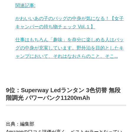
関連記事:
かわいいあの子のバッグの中身が気になる！【女子
キャンパーの持ち物チェック Vol.１】
仕事はもちろん「趣味」を存分に楽しめる人はバッ
グの中身が充実しています。野外泊を目的としたキ
ャンプにおいて、それはなおさらのこと。そこ...
9位：Superway Ledランタン 3色切替 無段
階調光 パワーバンク11200mAh
出典：編集部
Amazonの口コミ評価が高く、ベストセラーとなってい