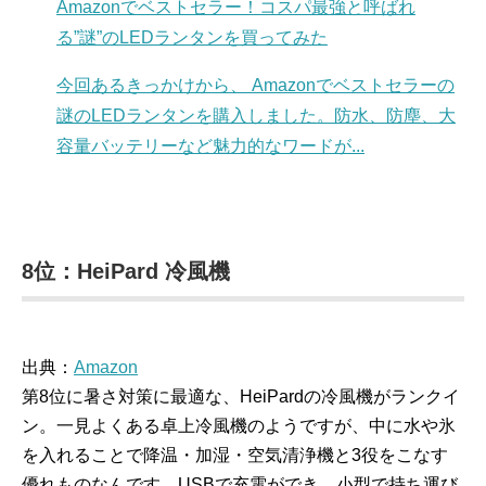
Amazonでベストセラー！コスパ最強と呼ばれ
る”謎”のLEDランタンを買ってみた
今回あるきっかけから、 Amazonでベストセラーの
謎のLEDランタンを購入しました。防水、防塵、大
容量バッテリーなど魅力的なワードが...
8位：HeiPard 冷風機
出典：
Amazon
第8位に暑さ対策に最適な、HeiPardの冷風機がランクイ
ン。一見よくある卓上冷風機のようですが、中に水や氷
を入れることで降温・加湿・空気清浄機と3役をこなす
優れものなんです。USBで充電ができ、小型で持ち運び