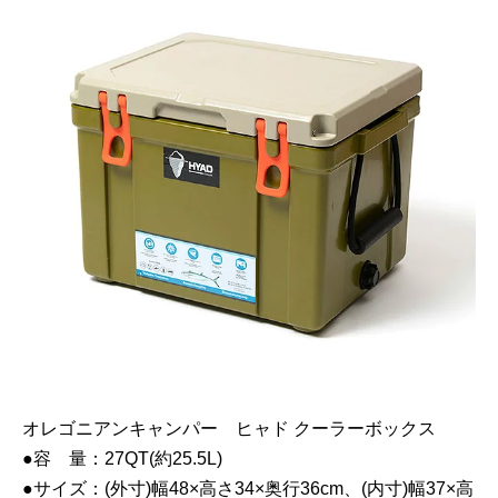
オレゴニアンキャンパー ヒャド クーラーボックス
●容 量：27QT(約25.5L)
●サイズ：(外寸)幅48×高さ34×奥行36cm、(内寸)幅37×高