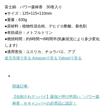
富士錦 パワー森林香 30巻入り
●サイズ：125×115×110mm
●重量：630g
●原材料：植物性混合粉、デヒドロ酢酸、着色剤
●有効成分：メトフルトリン
●燃焼時間：約6時間〜6時間半(気象状況により多少変化
します)
●適用害虫：ユスリカ、チョウバエ、アブ
楽天市場で見る
Amazonで見る
Yahoo!で見る
関連記事:
【虫刺されグッバイ】最強と呼び声高い「パワー森
林香」をキャンパーの必需品に認定！