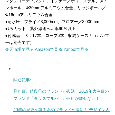
レタンコーティング）、インナー／ポリエステル、メイ
ンポール／Φ30mmアルミ二ウム合金、リッジポール／
Φ16mmアルミ二ウム合金
●耐水圧：フライ／3,000mm、フロアー／3,000mm
●UVカット：紫外線遮へい率90％以上
●付属品：ペグ17本、ロープ6本、収納ケース＊（ハンマ
ーは別売です）
楽天市場で見る
Amazonで見る
Yahoo!で見る
関連記事:
見た目、値段◎のブランドが復活！2019年大注目の
ブランド「タラスブルバ」から目が離せない！
40年の歴史を誇るあのブランドが復活！”デザイン＆