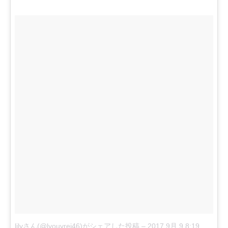
lilyさん(@lyouvrei46)がシェアした投稿
–
2017 9月 9 8:19午前 PDT