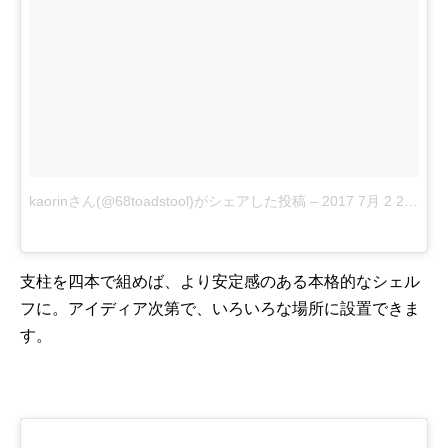
kaorinさん(@68toadstool)がシェアした投稿
–
2017 7月 2 2:11午前 PDT
支柱を四本で組めば、より安定感のある本格的なシェル
フに。アイディア次第で、いろいろな場所に設置できま
す。