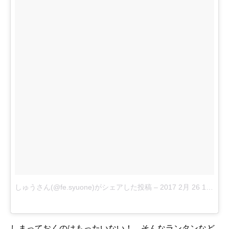
しゅうさん(@fe.syuone)がシェアした投稿
–
2017 2月 26 12:45午前 PST
しまっておくのはもったいない！ そんなランタンなど