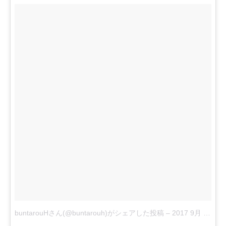
buntarouHさん(@buntarouh)がシェアした投稿
–
2017 9月 25 2:23午後 PDT