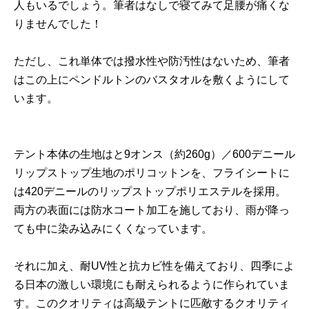
人もいるでしょう。筆者はなしで寝てみて足腰が痛くな
りませんでした！
ただし、これ単体では撥水性や防汚性はないため、筆者
はこの上にペンドルトンのバスタオルを敷くようにして
います。
テント本体の生地はと9オンス（約260g）／
600
デニール
リップストップ生地のポリコットンを、フライシートに
は420デニールのリップストップポリエステルを採用。
両方の表面には防水コート加工を施しており、雨が降っ
ても中に染み込みにくくなっています。
それに加え、耐UV性と抗カビ性を備えており、四季によ
る日本の激しい環境にも耐えられるように作られていま
す。このクオリティは高級テントに匹敵するクオリティ