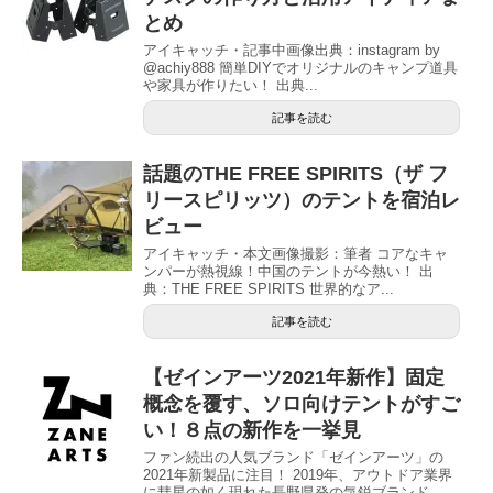
とめ
アイキャッチ・記事中画像出典：instagram by
@achiy888 簡単DIYでオリジナルのキャンプ道具
や家具が作りたい！ 出典...
記事を読む
話題のTHE FREE SPIRITS（ザ フ
リースピリッツ）のテントを宿泊レ
ビュー
アイキャッチ・本文画像撮影：筆者 コアなキャ
ンパーが熱視線！中国のテントが今熱い！ 出
典：THE FREE SPIRITS 世界的なア...
記事を読む
【ゼインアーツ2021年新作】固定
概念を覆す、ソロ向けテントがすご
い！８点の新作を一挙見
ファン続出の人気ブランド「ゼインアーツ」の
2021年新製品に注目！ 2019年、アウトドア業界
に彗星の如く現れた長野県発の気鋭ブランド...