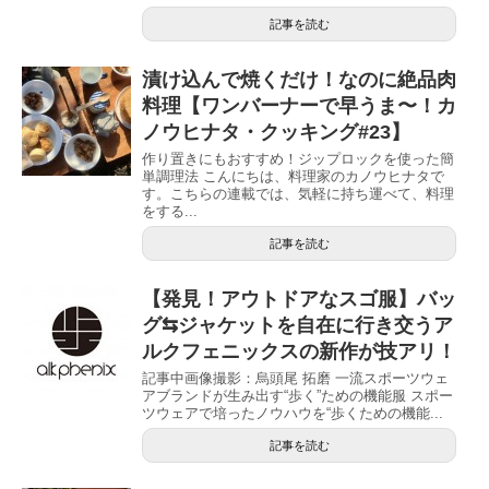
記事を読む
漬け込んで焼くだけ！なのに絶品肉
料理【ワンバーナーで早うま〜！カ
ノウヒナタ・クッキング#23】
作り置きにもおすすめ！ジップロックを使った簡
単調理法 こんにちは、料理家のカノウヒナタで
す。こちらの連載では、気軽に持ち運べて、料理
をする...
記事を読む
【発見！アウトドアなスゴ服】バッ
グ⇆ジャケットを自在に行き交うア
ルクフェニックスの新作が技アリ！
記事中画像撮影：烏頭尾 拓磨 一流スポーツウェ
アブランドが生み出す“歩く”ための機能服 スポー
ツウェアで培ったノウハウを“歩くための機能...
記事を読む