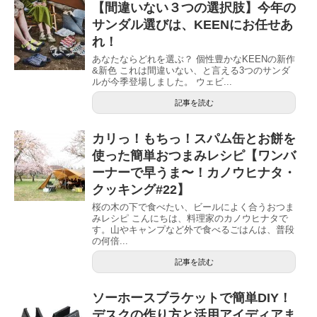
【間違いない３つの選択肢】今年の
サンダル選びは、KEENにお任せあ
れ！
あなたならどれを選ぶ？ 個性豊かなKEENの新作
&新色 これは間違いない、と言える3つのサンダ
ルが今季登場しました。 ウェビ...
記事を読む
カリっ！もちっ！スパム缶とお餅を
使った簡単おつまみレシピ【ワンバ
ーナーで早うま〜！カノウヒナタ・
クッキング#22】
桜の木の下で食べたい、ビールによく合うおつま
みレシピ こんにちは、料理家のカノウヒナタで
す。山やキャンプなど外で食べるごはんは、普段
の何倍...
記事を読む
ソーホースブラケットで簡単DIY！
デスクの作り方と活用アイディアま