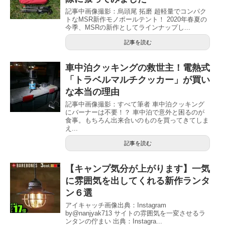
記事中画像撮影：烏頭尾 拓磨 超軽量でコンパク
トなMSR新作モノポールテント！ 2020年春夏の
今季、MSRの新作としてラインナップし...
記事を読む
車中泊クッキングの救世主！電熱式
「トラベルマルチクッカー」が買い
な本当の理由
記事中画像撮影：すべて筆者 車中泊クッキング
にバーナーは不要！？ 車中泊で意外と困るのが
食事。もちろん出来合いのものを買ってきてしま
え...
記事を読む
【キャンプ気分が上がります】一気
に雰囲気を出してくれる新作ランタ
ン６選
アイキャッチ画像出典：Instagram
by@nanjyak713 サイトの雰囲気を一変させるラ
ンタンの佇まい 出典：Instagra...