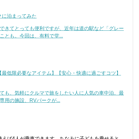
クに泊まってみた
できてとっても便利ですが、近年は道の駅など「グレー
とも。今回は、有料で堂...
【最低限必要なアイテム】【安心・快適に過ごすコツ】
ても、気軽にクルマで旅をしたい人に人気の車中泊。最
用の施設、RVパークが...
使えば4人が乗車できます。ちなみに子どもを乗せると