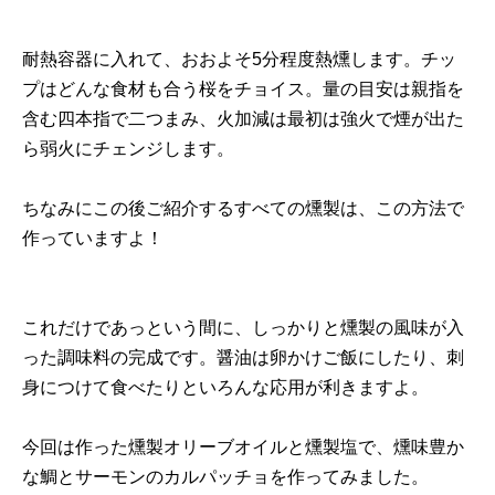
耐熱容器に入れて、おおよそ5分程度熱燻します。チッ
プはどんな食材も合う桜をチョイス。量の目安は親指を
含む四本指で二つまみ、火加減は最初は強火で煙が出た
ら弱火にチェンジします。
ちなみにこの後ご紹介するすべての燻製は、この方法で
作っていますよ！
これだけであっという間に、しっかりと燻製の風味が入
った調味料の完成です。醤油は卵かけご飯にしたり、刺
身につけて食べたりといろんな応用が利きますよ。
今回は作った燻製オリーブオイルと燻製塩で、燻味豊か
な鯛とサーモンのカルパッチョを作ってみました。