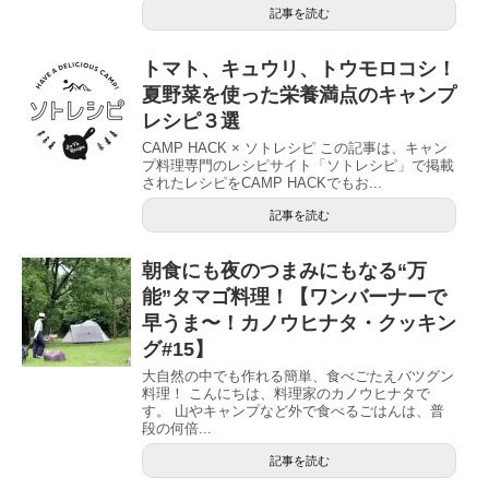
記事を読む
トマト、キュウリ、トウモロコシ！
夏野菜を使った栄養満点のキャンプ
レシピ３選
CAMP HACK × ソトレシピ この記事は、キャン
プ料理専門のレシピサイト「ソトレシピ」で掲載
されたレシピをCAMP HACKでもお...
記事を読む
朝食にも夜のつまみにもなる“万
能”タマゴ料理！【ワンバーナーで
早うま〜！カノウヒナタ・クッキン
グ#15】
大自然の中でも作れる簡単、食べごたえバツグン
料理！ こんにちは、料理家のカノウヒナタで
す。 山やキャンプなど外で食べるごはんは、普
段の何倍...
記事を読む