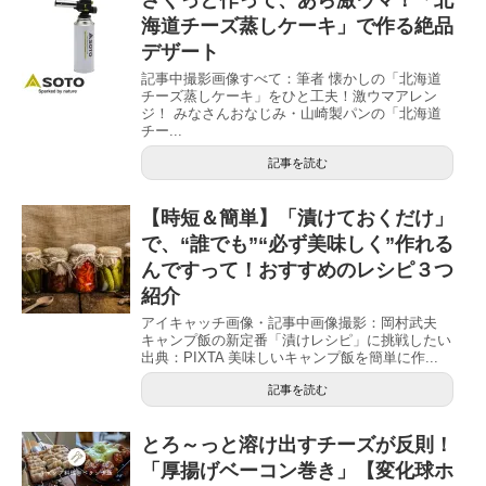
海道チーズ蒸しケーキ」で作る絶品
デザート
記事中撮影画像すべて：筆者 懐かしの「北海道
チーズ蒸しケーキ」をひと工夫！激ウマアレン
ジ！ みなさんおなじみ・山崎製パンの「北海道
チー...
記事を読む
【時短＆簡単】「漬けておくだけ」
で、“誰でも”“必ず美味しく”作れる
んですって！おすすめのレシピ３つ
紹介
アイキャッチ画像・記事中画像撮影：岡村武夫
キャンプ飯の新定番「漬けレシピ」に挑戦したい
出典：PIXTA 美味しいキャンプ飯を簡単に作...
記事を読む
とろ～っと溶け出すチーズが反則！
「厚揚げベーコン巻き」【変化球ホ