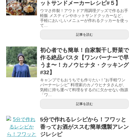
ットサンドメーカーレシピ#５】
ウマさ炸裂！アウトドア用調理グッズで作るお手
軽飯 メスティンやホットサンドクッカーなど、
手軽においしいメニューが作れるクッカーを使っ
て...
記事を読む
初心者でも簡単！自家製干し野菜で
作る絶品パスタ【ワンバーナーで早
うま〜！カノウヒナタ・クッキング
#32】
キャンプでもおうちでも作りたい！“お手軽ワン
バーナーレシピ” 料理家のカノウヒナタさんが、
気軽に持ち運べて料理をするのに欠かせない熱源
「ワ...
記事を読む
5分で作れるレシピから！フワッと
香ってお酒がススむ簡単燻製アレン
ジレシピ