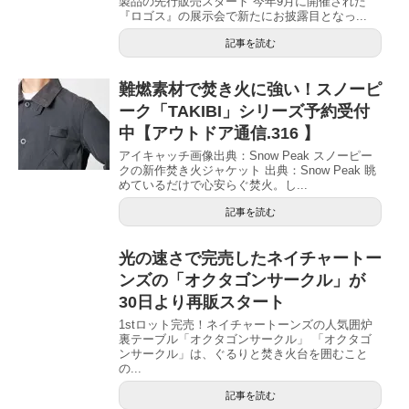
製品の先行販売スタート 今年9月に開催された
『ロゴス』の展示会で新たにお披露目となっ...
記事を読む
難燃素材で焚き火に強い！スノーピ
ーク「TAKIBI」シリーズ予約受付
中【アウトドア通信.316 】
アイキャッチ画像出典：Snow Peak スノーピー
クの新作焚き火ジャケット 出典：Snow Peak 眺
めているだけで心安らぐ焚火。し...
記事を読む
光の速さで完売したネイチャートー
ンズの「オクタゴンサークル」が
30日より再販スタート
1stロット完売！ネイチャートーンズの人気囲炉
裏テーブル「オクタゴンサークル」 「オクタゴ
ンサークル」は、ぐるりと焚き火台を囲むこと
の...
記事を読む