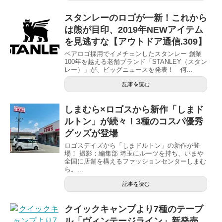
スタンレーのロゴが一新！これから
は熊が目印、2019年NEWアイテム
を見逃すな【アウトドア通信.309】
ベアロゴ採用でイメチェンしたスタンレー 創業
100年を越える老舗ブランド「STANLEY（スタン
レー）」が、ビッグニュースを発表！ 何...
記事を読む
しまむら×ロゴスから新作「しまド
ルトン」が続々！3種のコスパ優秀
グッズが登場
ロゴスデイズから「しまドルトン」の新作が登
場！ 撮影：編集部 埼玉にルーツを持ち、いまや
全国に店舗を構えるファッションセンターしまむ
ら。...
記事を読む
クイックキャンプより7種のテーブ
ル「ヴィンテージライン」新発売