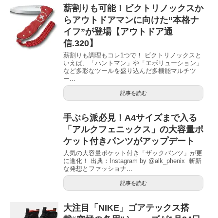
薪割りも可能！ビクトリノックスか
らアウトドアマンに向けた“本格ナ
イフ”が登場【アウトドア通
信.320】
薪割りも調理もコレ1つで！ ビクトリノックスと
いえば、「ハントマン」や「エボリューション」
など多彩なツールを盛り込んだ多機能マルチツ
ー...
記事を読む
手ぶら派必見！A4サイズまで入る
「アルクフェニックス」の大容量ポ
ケット付きパンツがアップデート
人気の大容量ポケット付き「ザックパンツ」が更
に進化！ 出典：Instagram by @alk_phenix 斬新
な発想とファッショナ...
記事を読む
大注目「NIKE」ゴアテックス搭