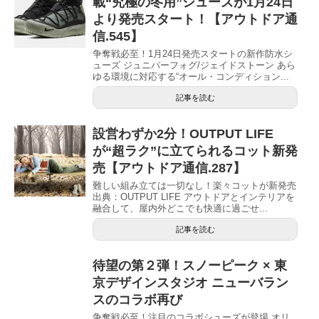
載“究極の冬用”シューズが1月24日
より発売スタート！【アウトドア通
信.545】
争奪戦必至！1月24日発売スタートの新作防水シ
ューズ ジュニパーフォグ/ジェイドストーン あら
ゆる環境に対応する“オール・コンディション...
記事を読む
設営わずか2分！OUTPUT LIFE
が“超ラク”に立てられるコット新発
売【アウトドア通信.287】
難しい組み立ては一切なし！楽々コットが新発売
出典：OUTPUT LIFE アウトドアとインテリアを
融合して、屋内外どこでも快適に過ごせ...
記事を読む
待望の第２弾！スノーピーク × 東
京デザインスタジオ ニューバラン
スのコラボ再び
争奪戦必至！注目のコラボシューズが登場 オリ