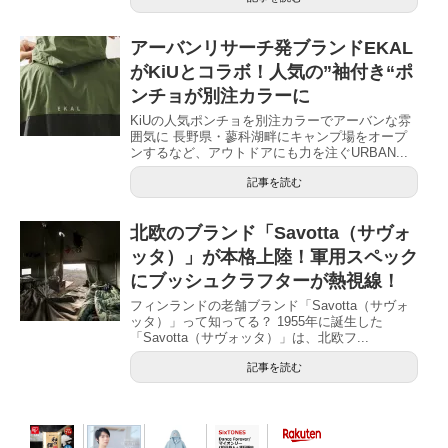
アーバンリサーチ発ブランドEKAL
がKiUとコラボ！人気の”袖付き“ポ
ンチョが別注カラーに
KiUの人気ポンチョを別注カラーでアーバンな雰
囲気に 長野県・蓼科湖畔にキャンプ場をオープ
ンするなど、アウトドアにも力を注ぐURBAN...
記事を読む
北欧のブランド「Savotta（サヴォ
ッタ）」が本格上陸！軍用スペック
にブッシュクラフターが熱視線！
フィンランドの老舗ブランド「Savotta（サヴォ
ッタ）」って知ってる？ 1955年に誕生した
「Savotta（サヴォッタ）」は、北欧フ...
記事を読む