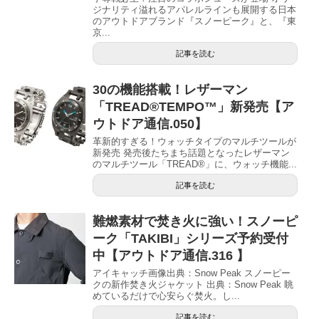
ジナリティ溢れるアパレルラインも展開する日本
のアウトドアブランド『スノーピーク』と、『東
京...
記事を読む
30の機能搭載！レザーマン
「TREAD®TEMPO™」新発売【ア
ウトドア通信.050】
革新的すぎる！ウォッチタイプのマルチツールが
新発売 発売後たちまち話題となったレザーマン
のマルチツール「TREAD®」に、ウォッチ機能...
記事を読む
難燃素材で焚き火に強い！スノーピ
ーク「TAKIBI」シリーズ予約受付
中【アウトドア通信.316 】
アイキャッチ画像出典：Snow Peak スノーピー
クの新作焚き火ジャケット 出典：Snow Peak 眺
めているだけで心安らぐ焚火。し...
記事を読む