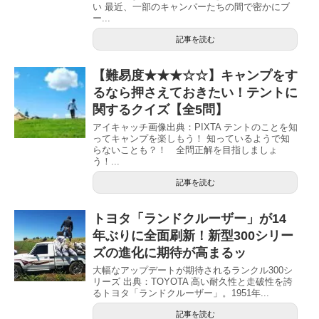
い 最近、一部のキャンパーたちの間で密かにブ
ー...
記事を読む
【難易度★★★☆☆】キャンプをす
るなら押さえておきたい！テントに
関するクイズ【全5問】
アイキャッチ画像出典：PIXTA テントのことを知
ってキャンプを楽しもう！ 知っているようで知
らないことも？！ 全問正解を目指しましょ
う！...
記事を読む
トヨタ「ランドクルーザー」が14
年ぶりに全面刷新！新型300シリー
ズの進化に期待が高まるッ
大幅なアップデートが期待されるランクル300シ
リーズ 出典：TOYOTA 高い耐久性と走破性を誇
るトヨタ「ランドクルーザー」。1951年...
記事を読む