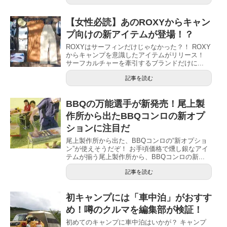
【女性必読】あのROXYからキャン
プ向けの新アイテムが登場！？
ROXYはサーフィンだけじゃなかった？！ ROXY
からキャンプを意識したアイテムがリリース！
サーフカルチャーを牽引するブランドだけに...
記事を読む
BBQの万能選手が新発売！尾上製
作所から出たBBQコンロの新オプ
ションに注目だ
尾上製作所から出た、BBQコンロの“新オプショ
ン”が使えそうだぞ！ お手頃価格で燻し銀なアイ
テムが揃う尾上製作所から、BBQコンロの新...
記事を読む
初キャンプには「車中泊」がおすす
め！噂のクルマを編集部が検証！
初めてのキャンプに車中泊はいかが？ キャンプ