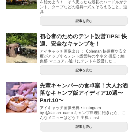
を始めよう！ そう思ったら最初のハードルがテ
ント、タープなどの道具一式をそろえること。道
具...
記事を読む
初心者のためのテント設営TIPS! 快
適、安全なキャンプを！
アイキャッチ画像出典 ： Coleman 快適度や安全
度がアップするテント設営時の小ネタ 撮影：編
集部 マニュアル通りにテントを設営した...
記事を読む
先輩キャンパーの食卓案！大人お洒
落なキャンプ飯アイディア10選〜
Part.10〜
アイキャッチ画像出典：instagram
by @daican_camp キャンプ料理に飽きたら、こ
んなメニューはどう？ 出典：inst...
記事を読む