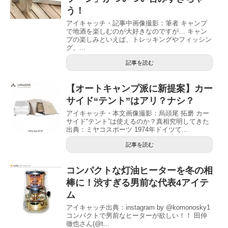
う！
アイキャッチ・記事中画像撮影：筆者 キャンプ
で地酒を楽しむのが大好きなのですが… キャン
プの楽しみといえば、トレッキングやフィッシン
グ、...
記事を読む
【オートキャンプ派に新提案】カー
サイド“テント”はアリ？ナシ？
アイキャッチ・本文画像撮影：烏頭尾 拓磨 カー
サイド“テント”は使えるのか？真相究明してきた
出典：ミヤコスポーツ 1974年ドイツて...
記事を読む
コンパクトな灯油ヒーターを冬の相
棒に！渋すぎる男前な代表4アイテ
ム
アイキャッチ出典：instagram by @komonosky1
コンパクトで男前なヒーターが欲しい！！ 田仲
徹也さん(@t...