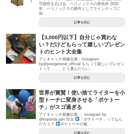
可能性を広げる、ヘリノックスの異色作 2020
年、ヘリノックスの新作としてラインナップに
加...
記事を読む
【3,000円以下】自分じゃ買わな
い？だけどもらって嬉しいプレゼン
トのヒント大全集
アイキャッチ画像出典：Instagram
by@postgeneral_official もらって嬉しいプレゼン
トって……、どう選んだらい...
記事を読む
世界が賞賛！使い捨てライターを小
型トーチに変身させる「ポケトー
チ」がスゴ過ぎる
アイキャッチ画像出典 ： instagram by
@kopanda.pan 目次
「ポケトーチ」ってなん
だろう？
ポケトーチの魅...
記事を読む