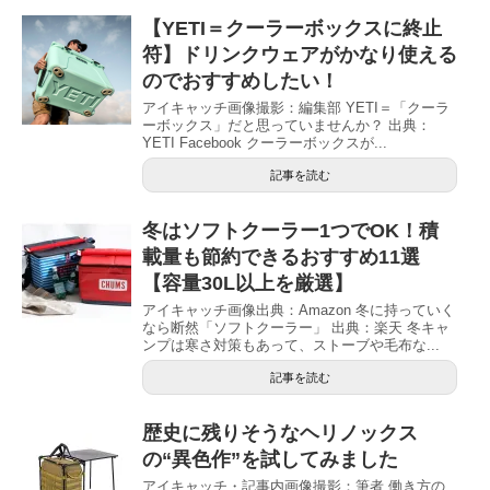
【YETI＝クーラーボックスに終止
符】ドリンクウェアがかなり使える
のでおすすめしたい！
アイキャッチ画像撮影：編集部 YETI＝「クーラ
ーボックス」だと思っていませんか？ 出典：
YETI Facebook クーラーボックスが...
記事を読む
冬はソフトクーラー1つでOK！積
載量も節約できるおすすめ11選
【容量30L以上を厳選】
アイキャッチ画像出典：Amazon 冬に持っていく
なら断然「ソフトクーラー」 出典：楽天 冬キャ
ンプは寒さ対策もあって、ストーブや毛布な...
記事を読む
歴史に残りそうなヘリノックス
の“異色作”を試してみました
アイキャッチ・記事内画像撮影：筆者 働き方の