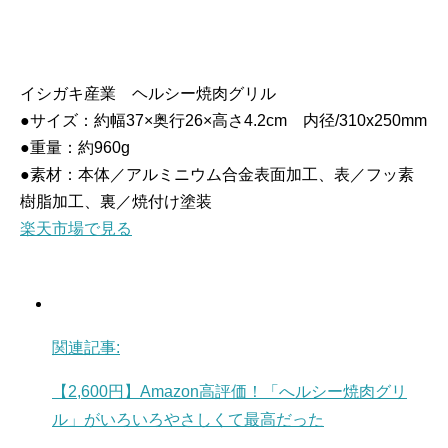
イシガキ産業 ヘルシー焼肉グリル
●サイズ：約幅37×奥行26×高さ4.2cm 内径/310x250mm
●重量：約960g
●素材：本体／アルミニウム合金表面加工、表／フッ素
樹脂加工、裏／焼付け塗装
楽天市場で見る
関連記事:
【2,600円】Amazon高評価！「へルシー焼肉グリ
ル」がいろいろやさしくて最高だった