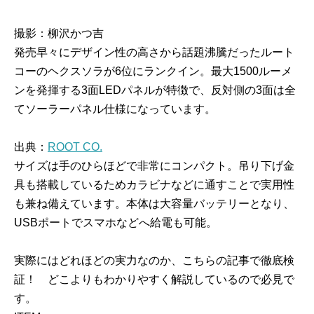
撮影：柳沢かつ吉
発売早々にデザイン性の高さから話題沸騰だったルート
コーのヘクスソラが6位にランクイン。最大1500ルーメ
ンを発揮する3面LEDパネルが特徴で、反対側の3面は全
てソーラーパネル仕様になっています。
出典：
ROOT CO.
サイズは手のひらほどで非常にコンパクト。吊り下げ金
具も搭載しているためカラビナなどに通すことで実用性
も兼ね備えています。本体は大容量バッテリーとなり、
USBポートでスマホなどへ給電も可能。
実際にはどれほどの実力なのか、こちらの記事で徹底検
証！ どこよりもわかりやすく解説しているので必見で
す。