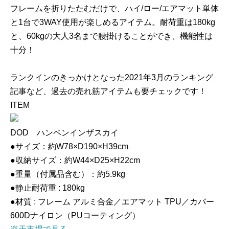
フレームを折りたたむだけで、ハイ/ロー/エアマット単体
と1台で3WAY使用が楽しめるアイテム。耐荷重は180kg
と、60kgの大人3名まで腰掛けることができ、機能性は
十分！
ランクインのきっかけとなった2021年3月のランキング
記事など、過去の売れ筋アイテムも要チェックです！
ITEM
DOD ハンペンインザスカイ
●サイズ：約W78×D190×H39cm
●収納サイズ：約W44×D25×H22cm
●重量（付属品含む）：約5.9kg
●静止耐荷重 : 180kg
●材質 : フレーム アルミ合金／エアマット TPU／カバー
600Dナイロン（PUコーティング）