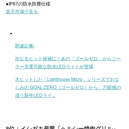
●IP67の防水防塵仕様
楽天市場で見る
関連記事:
次なるヒット候補に！あの「ゴールゼロ」からソー
ラー充電可能な防水LEDライトが登場
大ヒットした「Lighthouse Micro」シリーズでおな
じみの GOAL ZERO（ゴールゼロ）から、万能感の
漂う新作LEDライ...
8位：イシガキ産業「ヘルシー焼肉グリル」