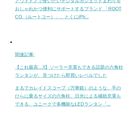
アウトドアで使いたいデジタルガジェットまわりを
おしゃれかつ便利にサポートするブランド 「ROOT
CO.（ルートコー）」。とくにiPh...
関連記事:
【これ最高…!!】ソーラー充電もできる話題の六角柱
ランタンが、見つけたら即買いレベルでした
まるでカレイドスコープ（万華鏡）のような、手の
ひらに乗るサイズの六角柱。日光による補助充電も
できる、ユニークで多機能なLEDランタン「...