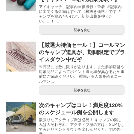
アイキャッチ、記事内画像撮影：筆者 ※記事内
に出てくる金額はすべて〈税抜き価格〉です キ
ャンプを始めたいけど、初期出費を抑えた
い……！ ...
記事を読む
【厳選大特価セール！】コールマン
のキャンプ道具が、期間限定でプラ
イスダウン中だぞ
※商品には数に限りがあります。また参加店舗や
対象商品によってポイント還元率が異なるため事
前にご確認ください。 確固たる人気を誇るコー
ルマン...
記事を読む
次のキャンプはコレ！満足度120%
のスケジュール例を公開します
欲張りなアクティブ派は必見！ キャンプの楽し
みは人それぞれ。アクティブ派の方は、SUPをし
てみたりテントサウナを楽しんだりと、旬の外