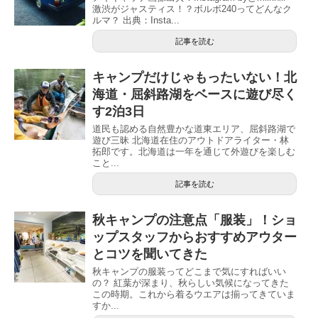
激渋がジャスティス！？ボルボ240ってどんなク
ルマ？ 出典：Insta...
記事を読む
キャンプだけじゃもったいない！北
海道・屈斜路湖をベースに遊び尽く
す2泊3日
道民も認める自然豊かな道東エリア、屈斜路湖で
遊び三昧 北海道在住のアウトドアライター・林
拓郎です。北海道は一年を通じて外遊びを楽しむ
こと...
記事を読む
秋キャンプの注意点「服装」！ショ
ップスタッフからおすすめアウター
とコツを聞いてきた
秋キャンプの服装ってどこまで気にすればいい
の？ 紅葉が深まり、秋らしい気候になってきた
この時期。これから着るウエアは揃ってきていま
すか...