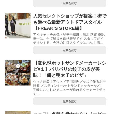
記事を読む
人気セレクトショップが提案！街で
も遊べる最新アウトドアスタイル
【FREAK’S STORE編】
アイキャッチ画像・記事中撮影：清水 惣資 ※記
事中は、全て税抜き価格表記です スタッフがイ
チオシする、今秋の注目スタイルはこれ！ 着...
記事を読む
【変化球ホットサンドメーカーレシ
ピ#１】パリパリの餃子の皮が美
味！「餅と明太子のピザ」
ウマさ炸裂！アウトドア用調理グッズで作るお手
軽飯 メスティンやホットサンドクッカーなど、
手軽においしいメニューが作れるクッカーを使っ
て...
記事を読む