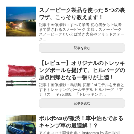
スノーピーク製品を使った５つの裏
ワザ、こっそり教えます！
記事中画像撮影：すべて筆者 初心者から上級者
まで愛されるスノーピーク 出典：スノーピーク
スノーピークといえば焚き火台やソリッドステー
ク...
記事を読む
【レビュー】オリジナルのトレッキ
ングポールを提げて、ヒルバーグの
原点回帰となる一張りが上陸！
記事中画像撮影：烏頭尾 拓磨 1stモデルを出自と
するトレッキングポールモデル ヒルバーグ 「ア
ナリス」 ￥76,000、「トレッキング...
記事を読む
ボルボ240が激渋！車中泊もできる
キャンプ車の最適解！？
アイキャッチ画像出典：Instagram by@milkhill