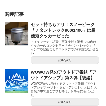
関連記事
セット持ちもアリ！スノーピーク
「チタントレック900/1400」は超
優秀クッカーだった
アイキャッチ・記事中画像撮影：筆者 ソロ向け
クッカーのロングセラー「チタントレック」 キ
ャンプや登山などアウトドアでの料理に欠かせな
い...
記事を読む
WOWOW発のアウトドア番組『ア
ウトドアシップ』第３弾【後編】
WOWOWがお届けするアウトドア番組『アウト
ドアシップ 〜ソト・タビ・アレコレ』とは？ 大
自然の中で過ごすひと時は、何事もにも代えが
た...
記事を読む