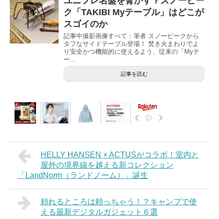
ユニフレ名盤を脅かす？スノーピー
ク「TAKIBI Myテーブル」はどこが
スゴイのか
記事中撮影画像すべて：筆者 スノーピークから
タフなサイドテーブル登場！ 焚き火まわりでよ
り安全かつ機能的に使えるよう、従来の「Myテ
ー...
記事を読む
HELLY HANSEN × ACTUSがコラボ！室内と
屋外の境界線を越える新コレクション
「LandNorm（ランドノーム）」誕生
頼れるところは頼っちゃう！？キャンプで使
える最新デジタルガジェット６選