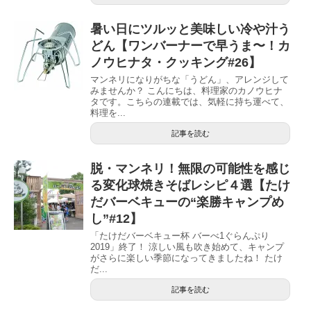
暑い日にツルッと美味しい冷や汁う
どん【ワンバーナーで早うま〜！カ
ノウヒナタ・クッキング#26】
マンネリになりがちな「うどん」、アレンジして
みませんか？ こんにちは、料理家のカノウヒナ
タです。こちらの連載では、気軽に持ち運べて、
料理を...
記事を読む
脱・マンネリ！無限の可能性を感じ
る変化球焼きそばレシピ４選【たけ
だバーベキューの“楽勝キャンプめ
し”#12】
「たけだバーベキュー杯 バーべ1ぐらんぷり
2019」終了！ 涼しい風も吹き始めて、キャンプ
がさらに楽しい季節になってきましたね！ たけ
だ...
記事を読む