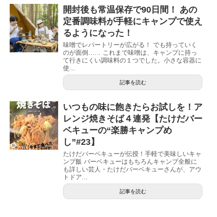
開封後も常温保存で90日間！ あの
定番調味料が手軽にキャンプで使え
るようになった！
味噌でレパートリーが広がる！ でも持っていく
のが面倒…… これまで味噌は、キャンプに持っ
て行きにくい調味料の１つでした。小さな容器に
使...
記事を読む
いつもの味に飽きたらお試しを！ア
レンジ焼きそば４連発【たけだバー
ベキューの“楽勝キャンプめ
し”#23】
たけだバーベキューが伝授！手軽で美味しいキャ
ンプ飯 バーベキューはもちろんキャンプ全般に
も詳しい芸人・たけだバーベキューさんが、アウ
トドア...
記事を読む