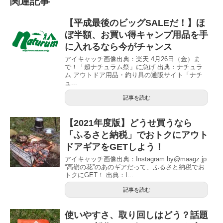
関連記事
【平成最後のビッグSALEだ！】ほ
ぼ半額、お買い得キャンプ用品を手
に入れるなら今がチャンス
アイキャッチ画像出典：楽天 4月26日（金）ま
で！「超ナチュラム祭」に急げ 出典：ナチュラ
ム アウトドア用品・釣り具の通販サイト「ナチ
ュ...
記事を読む
【2021年度版】どうせ買うなら
「ふるさと納税」でおトクにアウト
ドアギアをGETしよう！
アイキャッチ画像出典：Instagram by@maagz.jp
“高嶺の花”のあのギアだって、ふるさと納税でお
トクにGET！ 出典：I...
記事を読む
使いやすさ、取り回しはどう？話題