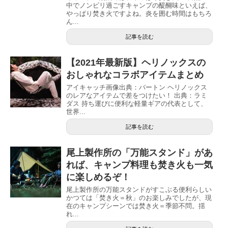
中でノンビリ過ごすキャンプの醍醐味といえば、
やっぱり焚き火ですよね。炎を囲む時間はもちろ
ん...
記事を読む
【2021年最新版】ヘリノックスの
おしゃれなコラボアイテムまとめ
アイキャッチ画像出典：バートン ヘリノックス
のレアなアイテムで差をつけたい！ 出典：ラミ
ダス 持ち運びに便利な軽量ギアの代表として、
世界...
記事を読む
尾上製作所の「万能スタンド」があ
れば、キャンプ料理も焚き火も一気
に楽しめるぞ！
尾上製作所の万能スタンドがすこぶる便利らしい
かつては「焚き火＝秋」のお楽しみでしたが、現
在のキャンプシーンでは焚き火＝季節不問。揺
れ...