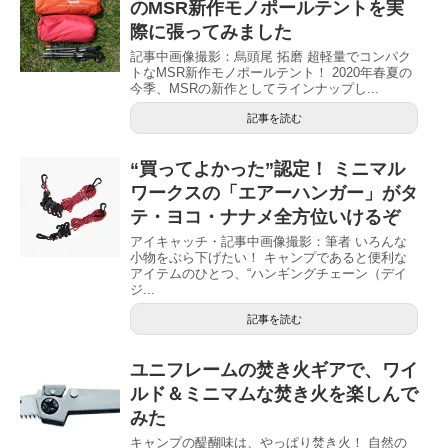
のMSR新作モノポールテントを実
際に張ってみました
記事中画像撮影：烏頭尾 拓磨 超軽量でコンパク
トなMSR新作モノポールテント！ 2020年春夏の
今季、MSRの新作としてラインナップし...
記事を読む
“買ってよかった”認定！ ミニマル
ワークスの「エアーハンガー」がタ
テ・ヨコ・ナナメ全方位いけるぞ
アイキャッチ・記事中画像撮影：筆者 いろんな
小物をぶら下げたい！ キャンプであると便利な
アイテムのひとつ、“ハンギングチェーン（デイ
ジ...
記事を読む
ユニフレームの焚き火ギアで、ワイ
ルド＆ミニマムな焚き火を楽しんで
みた
キャンプの醍醐味は、やっぱり焚き火！ 自然の