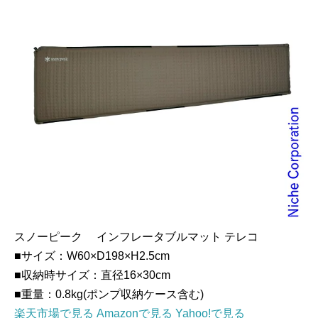
スノーピーク インフレータブルマット テレコ
■サイズ：W60×D198×H2.5cm
■収納時サイズ：直径16×30cm
■重量：0.8kg(ポンプ収納ケース含む)
楽天市場で見る
Amazonで見る
Yahoo!で見る