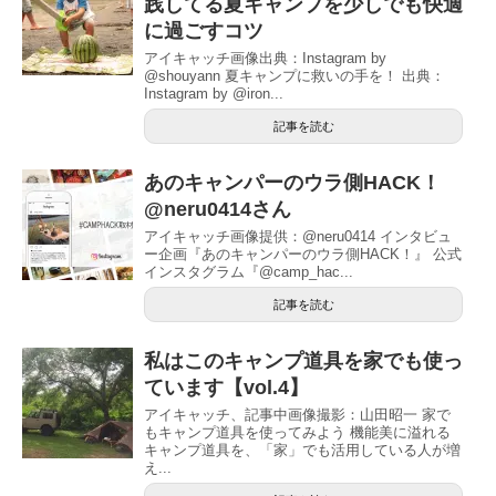
践してる夏キャンプを少しでも快適
に過ごすコツ
アイキャッチ画像出典：Instagram by
@shouyann 夏キャンプに救いの手を！ 出典：
Instagram by @iron...
記事を読む
あのキャンパーのウラ側HACK！
@neru0414さん
アイキャッチ画像提供：@neru0414 インタビュ
ー企画『あのキャンパーのウラ側HACK！』 公式
インスタグラム『@camp_hac...
記事を読む
私はこのキャンプ道具を家でも使っ
ています【vol.4】
アイキャッチ、記事中画像撮影：山田昭一 家で
もキャンプ道具を使ってみよう 機能美に溢れる
キャンプ道具を、「家」でも活用している人が増
え...