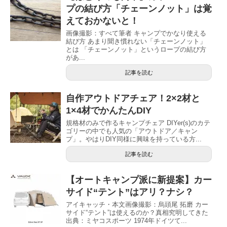
プの結び方「チェーンノット」は覚
えておかないと！
画像撮影：すべて筆者 キャンプでかなり使える
結び方 あまり聞き慣れない「チェーンノット」
とは 「チェーンノット」というロープの結び方
があ...
記事を読む
自作アウトドアチェア！2×2材と
1×4材でかんたんDIY
規格材のみで作るキャンプチェア DIYer(s)のカテ
ゴリーの中でも人気の「アウトドア／キャン
プ」。やはりDIY同様に興味を持っている方...
記事を読む
【オートキャンプ派に新提案】カー
サイド“テント”はアリ？ナシ？
アイキャッチ・本文画像撮影：烏頭尾 拓磨 カー
サイド“テント”は使えるのか？真相究明してきた
出典：ミヤコスポーツ 1974年ドイツて...