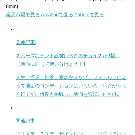
8mm)
楽天市場で見る
Amazonで見る
Yahoo!で見る
関連記事:
スムーズなテント設営はペグのチョイスが9割。
【地面に応じて使い分けよう！】
芝生、河原、砂浜、森のなかなど、フィールドによ
って地面のコンディションはいろいろ。ペグがうま
く打てずに何度も挑戦し、地面を穴ぼこだらけ...
関連記事:
ソリステ、Ｔステ、サイクロン………ペグっていっ