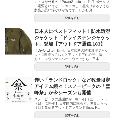
レトロな外観の「PowerStudio」に注目 ポータブ
ル電源というと、メカメカしく黒光りするような
製品が思い浮かびがちです。しかし見...
記事を読む
日本人にベストフィット！防水透湿
ジャケット「ドライステンジャケッ
ト」登場【アウトドア通信.183】
「DryQ Elite」採用、日本規格の防水透湿ジャケ
ット 1着持っておくとアウトドアの心強い味
方！ マウンテンハードウェアから、日本...
記事を読む
赤い「ランドロック」など数量限定
アイテム続々！スノーピークの「雪
峰祭」が今シーズンも開催
スノーピークの感謝祭が10月16日（土）、17日
（日）に開催！ 日本国内に限らず、世界からも
注目を集めるアウトドアブランドSnow P...
記事を読む