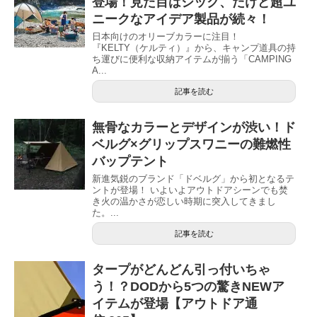
登場！見た目はシック、だけど超ユ
ニークなアイデア製品が続々！
日本向けのオリーブカラーに注目！
『KELTY（ケルティ）』から、キャンプ道具の持
ち運びに便利な収納アイテムが揃う「CAMPING
A...
記事を読む
無骨なカラーとデザインが渋い！ド
ベルグ×グリップスワニーの難燃性
バップテント
新進気鋭のブランド「ドベルグ」から初となるテ
ントが登場！ いよいよアウトドアシーンでも焚
き火の温かさが恋しい時期に突入してきまし
た。...
記事を読む
タープがどんどん引っ付いちゃ
う！？DODから5つの驚きNEWア
イテムが登場【アウトドア通