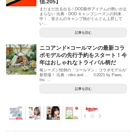
信.205】
まだまだ出る出る！DOD新作アイテムの勢いが止
まらない 出典：DOD キャンプシーズンの到来
中！ 皆さんのキャンプ熱がぐんぐん上昇して
い...
記事を読む
ニコアンド×コールマンの最新コラ
ボモデルの先行予約をスタート！今
年はおしゃれなトライバル柄だ
毎シーズン恒例の「コールマン」コラボモデルが
新登場！ 出典：niko and … ©2021 by Paws,
Inc. ...
記事を読む