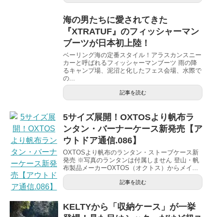
海の男たちに愛されてきた
『XTRATUF』のフィッシャーマン
ブーツが日本初上陸！
ベーリング海の定番スタイル！アラスカンスニー
カーと呼ばれるフィッシャーマンブーツ 雨の降
るキャンプ場、泥沼と化したフェス会場、水際で
の...
記事を読む
5サイズ展開！OXTOSより帆布ラ
ンタン・バーナーケース新発売【ア
ウトドア通信.086】
OXTOSより帆布のランタン・ストーブケース新
発売 ※写真のランタンは付属しません 登山・帆
布製品メーカーOXTOS（オクトス）からメイ...
記事を読む
KELTYから「収納ケース」が一挙