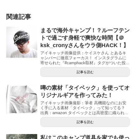
関連記事
まるで海外キャンプ！？ルーフテン
トで過ごす身軽で爽快な時間【＠
ksk_cronyさんをウラ側HACK！】
アイキャッチ画像提供：ケイスケさん とあるキ
ャンパーに徹底フォーカス！ インスタグラムに
寄せられた『#camphack取材』タグがついた投...
記事を読む
噂の素材「タイベック」を使ってオ
リジナルギアを作ってみた！
アイキャッチ画像撮影：筆者 高機能なのにお安
く手に入る素材「タイベック」って知ってる？
出典：amazon タイベックとは高密度に織られ...
記事を読む
私はこのキャンプ道具を家でも使っ