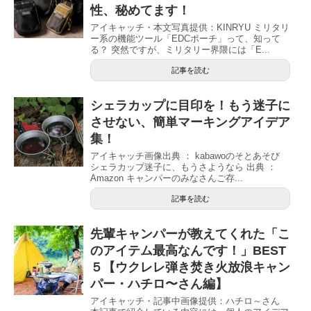
性、秘めてます！
アイキャッチ・本文写真提供：KINRYU ミリタリ
ー系の機能ツール「EDCポーチ」って、知って
る？ 突然ですが、ミリタリー界隈には「E...
記事を読む
シェラカップに目印を！もう迷子に
させない、簡単マーキングアイデア
集！
アイキャッチ画像出典 ： kabawoのそとあそび
シェラカップ迷子に、もうさようなら 出典 ：
Amazon キャンパーのみなさんご存...
記事を読む
先輩キャンパーが教えてくれた「こ
のアイテム最高なんです！」BEST
５【ウクレレ弾き焚き火放浪キャン
パー・ハチロ〜さん編】
アイキャッチ・記事中画像提供：ハチロ～さん