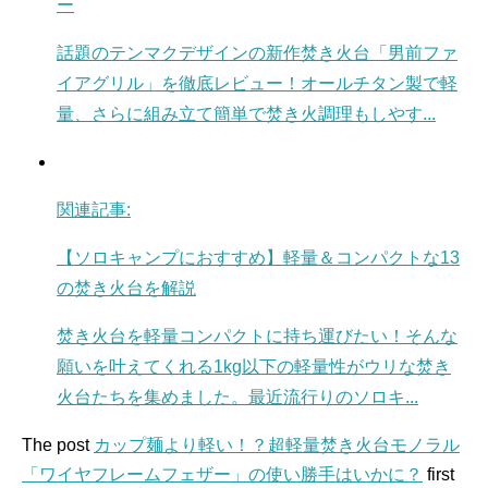
ー
話題のテンマクデザインの新作焚き火台「男前ファ
イアグリル」を徹底レビュー！オールチタン製で軽
量、さらに組み立て簡単で焚き火調理もしやす...
関連記事:
【ソロキャンプにおすすめ】軽量＆コンパクトな13
の焚き火台を解説
焚き火台を軽量コンパクトに持ち運びたい！そんな
願いを叶えてくれる1kg以下の軽量性がウリな焚き
火台たちを集めました。最近流行りのソロキ...
The post
カップ麺より軽い！？超軽量焚き火台モノラル
「ワイヤフレームフェザー」の使い勝手はいかに？
first