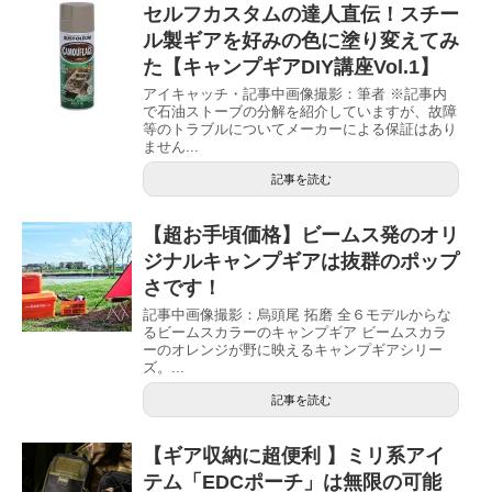
セルフカスタムの達人直伝！スチー
ル製ギアを好みの色に塗り変えてみ
た【キャンプギアDIY講座Vol.1】
アイキャッチ・記事中画像撮影：筆者 ※記事内
で石油ストーブの分解を紹介していますが、故障
等のトラブルについてメーカーによる保証はあり
ません...
記事を読む
【超お手頃価格】ビームス発のオリ
ジナルキャンプギアは抜群のポップ
さです！
記事中画像撮影：烏頭尾 拓磨 全６モデルからな
るビームスカラーのキャンプギア ビームスカラ
ーのオレンジが野に映えるキャンプギアシリー
ズ。...
記事を読む
【ギア収納に超便利 】ミリ系アイ
テム「EDCポーチ」は無限の可能