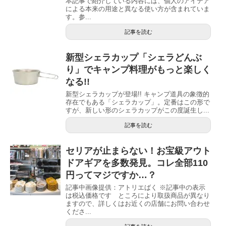
本記事で紹介している内容には、個人のアイデア
による本来の用途と異なる使い方が含まれていま
す。参...
記事を読む
新型シェラカップ「シェラどんぶ
り」でキャンプ料理がもっと楽しく
なる!!
新型シェラカップが登場!! キャンプ道具の象徴的
存在でもある「シェラカップ」。定番はこの形で
すが、新しい形のシェラカップがこの度誕生し...
記事を読む
セリアが止まらない！お宝級アウト
ドアギアを多数発見。コレ全部110
円ってマジですか…？
記事中画像提供：アトリエばく ※記事中の表示
は税込価格です ところにより取扱商品が異なり
ますので、詳しくはお近くの店舗にお問い合わせ
くださ...