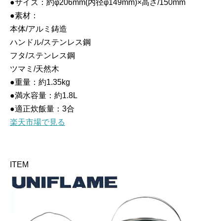
●サイズ：約φ206mm(内径φ149mm)×高さ/150mm
●素材：
本体/アルミ鋳造
ハンドル/ステンレス鋼
フタ/ステンレス鋼
ツマミ/天然木
●重量：約1.35kg
●満水容量：約1.8L
●適正炊飯量：3合
楽天市場で見る
ITEM