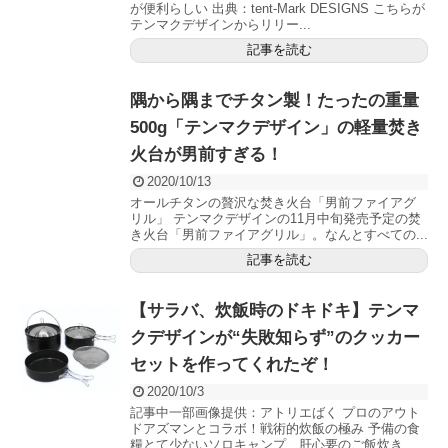
が便利らしい 出典：tent-Mark DESIGNS こちらが
テンマクデザインからリリー...
記事を読む
隅から隅までチタン製！たったの重量
500g「テンマクデザイン」の軽量焚き
火台が男前すぎる！
2020/10/13
オールチタンの贅沢な焚き火台「男前ファイアグ
リル」 テンマクデザインの11月中旬発売予定の焚
き火台「男前ファイアグリル」。なんとすべての...
記事を読む
【サラバ、炊飯時のドキドキ】テンマ
クデザインが“失敗知らず”のクッカー
セットを作ってくれたぞ！
2020/10/3
記事中一部画像提供：アトリエばく プロのアウト
ドアズマンとコラボ！戦術的炊飯の極み 予備の食
糧とて少ないソロキャンプ、肝心要のご飯炊き...