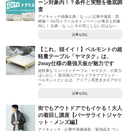
ーン対象内！？条件と実態を徹底調
査
アイキャッチ画像出典：なっぷ 記事中撮影：黒
崎健一 GoToトラベルキャンペーンが東京も対象
内に！ 出典：なっぷ 今や耳にしない日はない...
記事を読む
【これ、頭イイ！】ベルモントの超
軽量テーブル「ヤマタク」は、
2way仕様の最強天板が魅力です
超軽量なコンパクトテーブル「ヤマタク」の実力
はいかに！ 新潟発のアウトドアギアブランド・
ベルモントといえば、アイアン系焚き火ギアやス
テ...
記事を読む
街でもアウトドアでもイケる！大人
の着回し講座【バーサライトジャケ
ット・メンズ編】
アイキャッチ・記事中画像撮影：菊池晶太 ワン