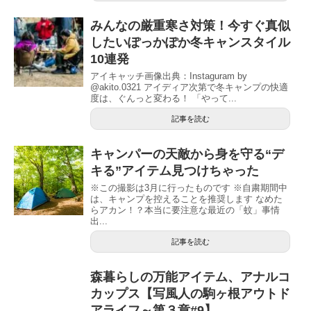
みんなの厳重寒さ対策！今すぐ真似
したいぽっかぽか冬キャンスタイル
10連発
アイキャッチ画像出典：Instaguram by
@akito.0321 アイディア次第で冬キャンプの快適
度は、ぐんっと変わる！ 「やって...
記事を読む
キャンパーの天敵から身を守る“デ
キる”アイテム見つけちゃった
※この撮影は3月に行ったものです ※自粛期間中
は、キャンプを控えることを推奨します なめた
らアカン！？本当に要注意な最近の「蚊」事情
出...
記事を読む
森暮らしの万能アイテム、アナルコ
カップス【写風人の駒ヶ根アウトド
アライフ～第３章#9】