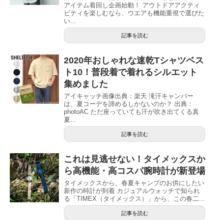
アイテム着回し企画始動！ アウトドアアクティ
ビティを楽しむなら、ウエアも機能重視で選びた
い...
記事を読む
2020年おしゃれな速乾Tシャツベス
ト10！普段着で着れるシルエット
集めました
アイキャッチ画像出典：楽天 滝汗キャンパー
は、夏コーデを諦めるしかないのか？ 出典：
photoAC ただ座っていても汗が吹き出てくる真
夏...
記事を読む
これは見逃せない！タイメックスか
ら高機能・高コスパ腕時計が新登場
タイメックスから、春夏キャンプのお供にしたい
新作の時計が到着 カジュアルウォッチで知られ
る「TIMEX（タイメックス）」から、この春二...
記事を読む