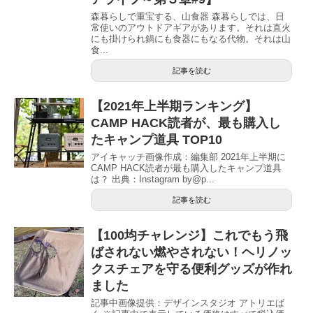
森暮らしで重宝する、山食器 森暮らしでは、日
常使いのアウトドアギアがあります。それは直火
にも掛けられ鍋にも食器にもなる代物。それは山
食...
記事を読む
【2021年上半期ランキング】
CAMP HACK読者が、最も購入し
たキャンプ道具 TOP10
アイキャッチ画像作成：編集部 2021年上半期に
CAMP HACK読者が最も購入したキャンプ道具
は？ 出典：Instagram by@p...
記事を読む
【100均チャレンジ】これでもう飛
ばされない燃やされない！ヘリノッ
クスチェアを守る便利グッズが作れ
ました
記事中画像提供：デザインスタジオ アトリエば