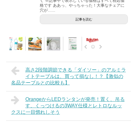
く ※記事中で表示している価格はすべて税込価
格です ああっ、やっちゃった！大事なチェアに
穴が…...
記事を読む
高さ2段階調節できる「ダイソー」のアルミラ
イトテーブルは、買って損なし！？【激似の
名品テーブルとの比較も】
OrangeからLEDランタンが発売！置く、吊る
す、くっつけるの3WAY仕様とレトロなルッ
クスに一目惚れしそう