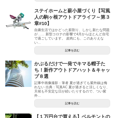
ステイホームと薪小屋づくり【写風
人の駒ヶ根アウトドアライフ～第３
章#10】
自粛生活ではかどった薪割り、しかし新たな問題
が…… 新型コロナの影響で4月からほとんど自宅
で過ごしています。 皮肉にも、このありえな
い...
記事を読む
かぶるだけで一発でキマる帽子た
ち！新作アウトドアハット＆キャッ
プ８選
記事中画像撮影：筆者 夏が過ぎても紫外線は侮
れない 出典：写真AC 夏が過ぎると涼しくなり、
天候も不安定な日が続いたりするので、つい紫
外...
記事を読む
【１万円台で買える】ベルモントの