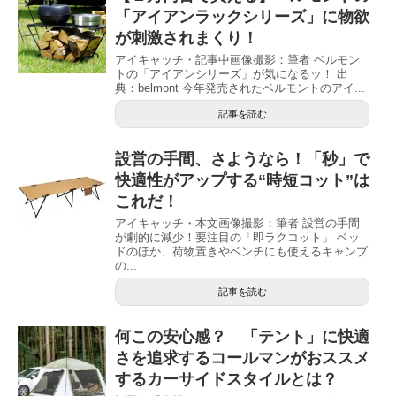
「アイアンラックシリーズ」に物欲
が刺激されまくり！
アイキャッチ・記事中画像撮影：筆者 ベルモン
トの「アイアンシリーズ」が気になるッ！ 出
典：belmont 今年発売されたベルモントのアイ...
記事を読む
設営の手間、さようなら！「秒」で
快適性がアップする“時短コット”は
これだ！
アイキャッチ・本文画像撮影：筆者 設営の手間
が劇的に減少！要注目の「即ラクコット」 ベッ
ドのほか、荷物置きやベンチにも使えるキャンプ
の...
記事を読む
何この安心感？ 「テント」に快適
さを追求するコールマンがおススメ
するカーサイドスタイルとは？