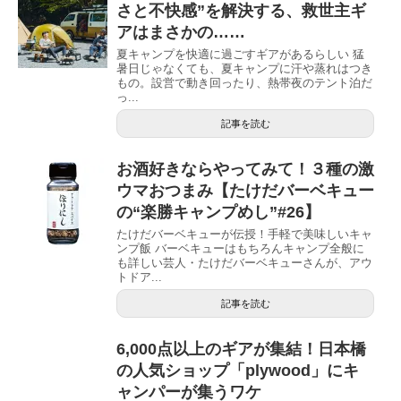
さと不快感”を解決する、救世主ギ
アはまさかの……
夏キャンプを快適に過ごすギアがあるらしい 猛
暑日じゃなくても、夏キャンプに汗や蒸れはつき
もの。設営で動き回ったり、熱帯夜のテント泊だ
っ...
記事を読む
お酒好きならやってみて！３種の激
ウマおつまみ【たけだバーベキュー
の“楽勝キャンプめし”#26】
たけだバーベキューが伝授！手軽で美味しいキャ
ンプ飯 バーベキューはもちろんキャンプ全般に
も詳しい芸人・たけだバーベキューさんが、アウ
トドア...
記事を読む
6,000点以上のギアが集結！日本橋
の人気ショップ「plywood」にキ
ャンパーが集うワケ