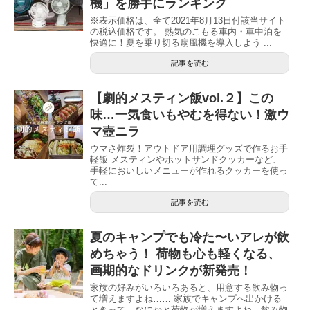
機」を勝手にランキング
※表示価格は、全て2021年8月13日付該当サイト
の税込価格です。 熱気のこもる車内・車中泊を
快適に！夏を乗り切る扇風機を導入しよう ...
記事を読む
【劇的メスティン飯vol.２】この
味…一気食いもやむを得ない！激ウ
マ壺ニラ
ウマさ炸裂！アウトドア用調理グッズで作るお手
軽飯 メスティンやホットサンドクッカーなど、
手軽においしいメニューが作れるクッカーを使っ
て...
記事を読む
夏のキャンプでも冷た〜いアレが飲
めちゃう！ 荷物も心も軽くなる、
画期的なドリンクが新発売！
家族の好みがいろいろあると、用意する飲み物っ
て増えますよね…… 家族でキャンプへ出かける
ときって、なにかと荷物が増えますよね。飲み物