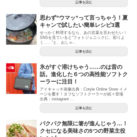
記事を読む
思わず”ウマッ”って言っちゃう！夏
キャンで試したい簡単レシピ3選
せっかく料理するなら、あの言葉を言わせたい！
SNSを見ていると”フォトジェニックに、彩りよ
く……”と、おしゃ...
記事を読む
氷がすぐ溶けちゃう……のは昔の
話。進化した６つの高性能ソフトク
ーラーに注目！
アイキャッチ画像出典：Cotyle Online Store イメ
ージを覆す！タフなソフトクーラーが続々登場
出典：instagram ...
記事を読む
パクパク無限に箸が進んじゃう…！
クセになる美味さの5つの野菜主役