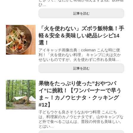
ひ...
記事を読む
「火を使わない」ズボラ飯特集！手
軽＆安全＆美味しい絶品レシピ14
選！
アイキャッチ画像出典：coleman こんな時に便
利！「火を使わない料理」 キャンプに火は欠か
せないものですが、火を使わずに作れる美味...
記事を読む
果物をたっぷり使った”おやつパ
イ”に挑戦！【ワンバーナーで早う
ま～！カノウヒナタ・クッキング
#12】
子どもウケも良さそうなおやつ料理 こんにち
は、料理家のカノウヒナタです。山やキャンプな
ど外で食べるごはんは、普段の何倍も美味しい。
とはい...