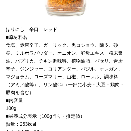
ほりにし 辛口 レッド
■原材料名
食塩、赤唐辛子、ガーリック、黒コショウ、陳皮、砂
糖、ミルポワパウダー、オニオン、酵母エキス、粉末醤
油、パプリカ、チキン調味料、植物油脂、パセリ、青唐
辛子、ジンジャー、コリアンダー、バジル、オレガノ、
マジョラム、ローズマリー、山椒、ローレル、調味料
（アミノ酸等）、リン酸Ca（一部に小麦・大豆・鶏肉・
豚肉を含む）
■内容量
100g
■栄養成分表示（100g当り・推定値）
熱量：253kcal