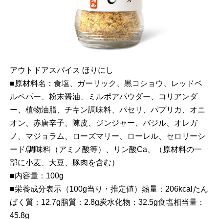
アウトドアスパイス ほりにし
■原材料名：食塩、ガーリック、黒コショウ、レッドベ
ルペパー、粉末醤油、ミルポアパウダー、コリアンダ
ー、植物油脂、チキン調味料、パセリ、パプリカ、オニ
オン、赤唐辛子、陳皮、ジンジャー、バジル、オレガ
ノ、マジョラム、ローズマリー、ローレル、セロリーシ
ード/調味料（アミノ酸等）、リン酸Ca、（原材料の一
部に小麦、大豆、豚肉を含む）
■内容量：100g
■栄養成分表示（100g当り・推定値）熱量：206kcalたん
ぱく質：12.7g脂質：2.8g炭水化物：32.5g食塩相当量：
45.8g