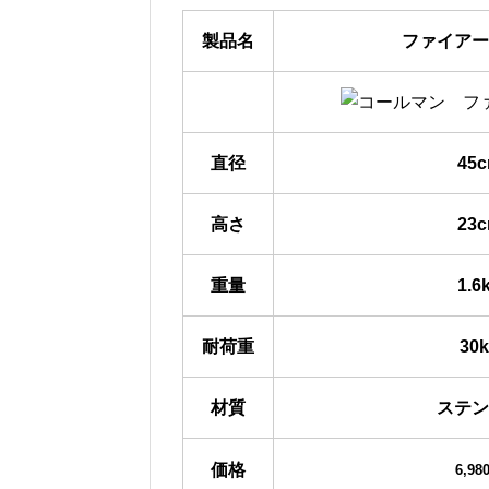
製品名
ファイアー
直径
45
高さ
23
重量
1.6
耐荷重
30
材質
ステン
価格
6,98