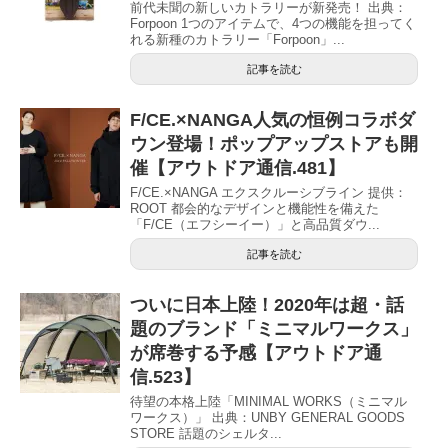
前代未聞の新しいカトラリーが新発売！ 出典：
Forpoon 1つのアイテムで、4つの機能を担ってく
れる新種のカトラリー「Forpoon」...
記事を読む
F/CE.×NANGA人気の恒例コラボダ
ウン登場！ポップアップストアも開
催【アウトドア通信.481】
F/CE.×NANGA エクスクルーシブライン 提供：
ROOT 都会的なデザインと機能性を備えた
「F/CE（エフシーイー）」と高品質ダウ...
記事を読む
ついに日本上陸！2020年は超・話
題のブランド「ミニマルワークス」
が席巻する予感【アウトドア通
信.523】
待望の本格上陸「MINIMAL WORKS（ミニマル
ワークス）」 出典：UNBY GENERAL GOODS
STORE 話題のシェルタ...