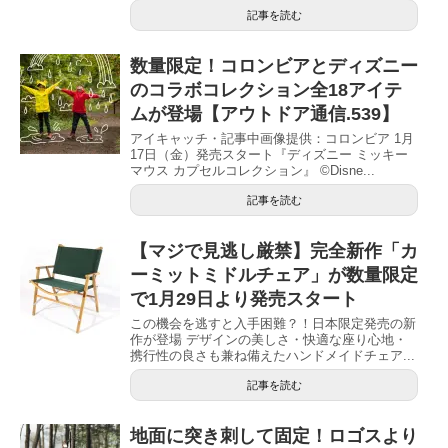
記事を読む
数量限定！コロンビアとディズニー
のコラボコレクション全18アイテ
ムが登場【アウトドア通信.539】
アイキャッチ・記事中画像提供：コロンビア 1月
17日（金）発売スタート『ディズニー ミッキー
マウス カプセルコレクション』 ©Disne...
記事を読む
【マジで見逃し厳禁】完全新作「カ
ーミットミドルチェア」が数量限定
で1月29日より発売スタート
この機会を逃すと入手困難？！日本限定発売の新
作が登場 デザインの美しさ・快適な座り心地・
携行性の良さも兼ね備えたハンドメイドチェア...
記事を読む
地面に突き刺して固定！ロゴスより