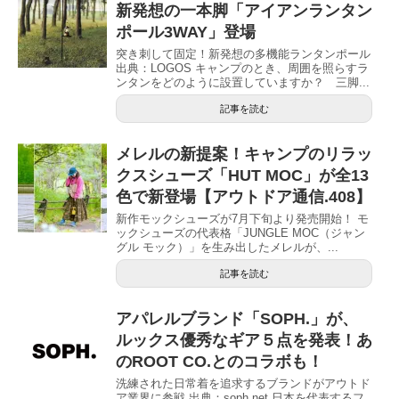
新発想の一本脚「アイアンランタン
ポール3WAY」登場
突き刺して固定！新発想の多機能ランタンポール
出典：LOGOS キャンプのとき、周囲を照らすラ
ンタンをどのように設置していますか？ 三脚...
記事を読む
メレルの新提案！キャンプのリラッ
クスシューズ「HUT MOC」が全13
色で新登場【アウトドア通信.408】
新作モックシューズが7月下旬より発売開始！ モ
ックシューズの代表格「JUNGLE MOC（ジャン
グル モック）」を生み出したメレルが、...
記事を読む
アパレルブランド「SOPH.」が、
ルックス優秀なギア５点を発表！あ
のROOT CO.とのコラボも！
洗練された日常着を追求するブランドがアウトド
ア業界に参戦 出典：soph.net 日本を代表するフ