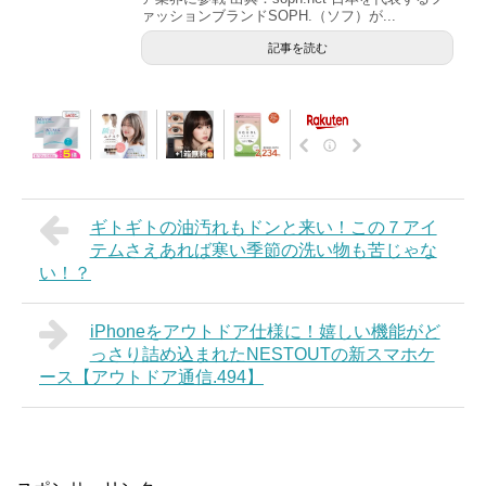
ァッションブランドSOPH.（ソフ）が...
記事を読む
ギトギトの油汚れもドンと来い！この７アイ
テムさえあれば寒い季節の洗い物も苦じゃな
い！？
iPhoneをアウトドア仕様に！嬉しい機能がど
っさり詰め込まれたNESTOUTの新スマホケ
ース【アウトドア通信.494】