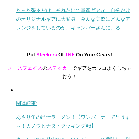
たった張るだけ。それだけで量産ギアが、自分だけ
のオリジナルギアに大変身！みんな実際にどんなア
レンジをしているのか、キャンパーさんによる...
Put
Steckers
Of
TNF
On Your Gears!
ノースフェイス
の
ステッカー
でギアをカッコよくしちゃ
おう！
関連記事:
あさり缶の出汁ラーメン！【ワンバーナーで早うま
～！カノウヒナタ・クッキング#6】