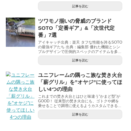
記事を読む
ツワモノ揃いの脅威のブランド
SOTO「定番ギア」&「次世代定
番」7選
アイキャッチ出典：楽天 タフな性能を誇るSOTO
の最強ギアたち 出典：編集部 優れた機能とシン
プルデザインで圧倒的スペックのアイテムを多...
記事を読む
ユニフレームの隅っこ族な焚き火台
「薪グリル」を”オヤジ”に使ってほ
しい4つの理由
これまでの焚き火台とはひと味違う“かまど型”が
GOOD！ 従来型の焚き火台にも、ゴトクや網を
乗せることで調理に使えるようカスタムできる...
記事を読む