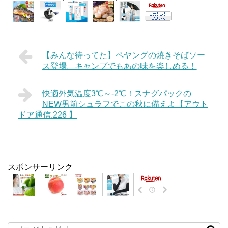
【みんな待ってた】ペヤングの焼きそばソー
ス登場。キャンプでもあの味を楽しめる！
快適外気温度3℃～-2℃！スナグパックの
NEW男前シュラフでこの秋に備えよ【アウト
ドア通信.226 】
スポンサーリンク