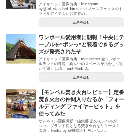
アイキャッチ画像出典：Instagram
by@tnf_standard_hiroshima ノースフェイスのト
ラベルアイテムがおすすめ ...
記事を読む
ワンポール愛用者に朗報！中央にテ
ーブルを”ポンっ”と装着できるグッ
ズが発売されたぞ
アイキャッチ画像出典：marupeinet 全ワンポー
ルテントの課題「真ん中のスペースが活かしづら
い問題」 出典：tent-Mark D...
記事を読む
【モンベル焚き火台レビュー】定番
焚き火台の仲間入りなるか「フォー
ルディング ファイヤーピット」を
使ってみた
サムネイル画像撮影：編集部 あのモンベルが、
ついにブランド初となる焚き火台をリリース！
出典：Twitter by @株式会社モンベル ...