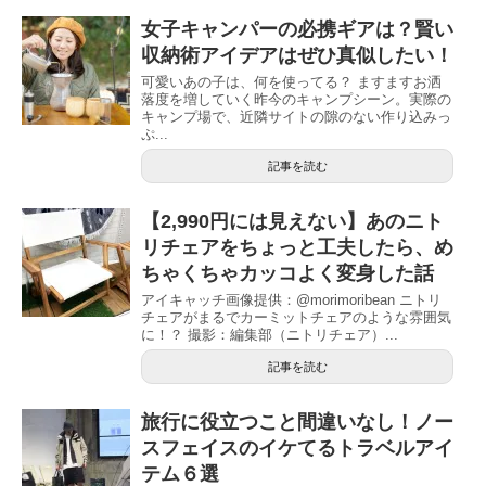
女子キャンパーの必携ギアは？賢い
収納術アイデアはぜひ真似したい！
可愛いあの子は、何を使ってる？ ますますお洒
落度を増していく昨今のキャンプシーン。実際の
キャンプ場で、近隣サイトの隙のない作り込みっ
ぷ...
記事を読む
【2,990円には見えない】あのニト
リチェアをちょっと工夫したら、め
ちゃくちゃカッコよく変身した話
アイキャッチ画像提供：@morimoribean ニトリ
チェアがまるでカーミットチェアのような雰囲気
に！？ 撮影：編集部（ニトリチェア）...
記事を読む
旅行に役立つこと間違いなし！ノー
スフェイスのイケてるトラベルアイ
テム６選