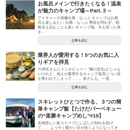
お風呂メインで行きたくなる！温泉
が魅力のキャンプ場～Part.３～
アイキャッチ画像出典：なっぷ キャンプはお風
呂も楽しみたい 出典：なっぷ 季節を問わず、朝
晩冷え込むことも多いキャンプ場。冷え切った体
を...
記事を読む
業界人が愛用する！5つのお気に入
りギアを拝見
YURIEさんにインタビュー！ “隣の芝生は”じゃな
いけれど、他人が愛用するキャンプ道具につい目
を奪われてしまって……。皆さんも、一度...
記事を読む
スキレットひとつで作る、３つの簡
単キャンプ飯【たけだバーベキュー
の“楽勝キャンプめし”#19】
名残惜しい薪ストーブにしばしの別れを告げ
て…… ようやく暖かい日が続くようになってき