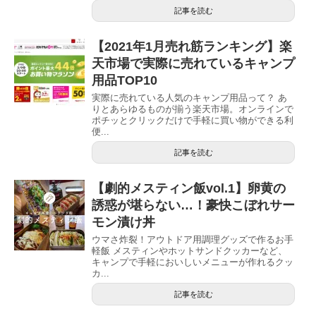
記事を読む
【2021年1月売れ筋ランキング】楽
天市場で実際に売れているキャンプ
用品TOP10
実際に売れている人気のキャンプ用品って？ あ
りとあらゆるものが揃う楽天市場。オンラインで
ポチッとクリックだけで手軽に買い物ができる利
便...
記事を読む
【劇的メスティン飯vol.1】卵黄の
誘惑が堪らない…！豪快こぼれサー
モン漬け丼
ウマさ炸裂！アウトドア用調理グッズで作るお手
軽飯 メスティンやホットサンドクッカーなど、
キャンプで手軽においしいメニューが作れるクッ
カ...
記事を読む