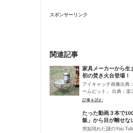
スポンサーリンク
関連記事
家具メーカーから生
初の焚き火台登場！【
アイキャッチ画像出典
ームピット」 出典：楽天
記事を読む
たった動画３本で10
飯」から目が離せな
突如現れた謎のYou T