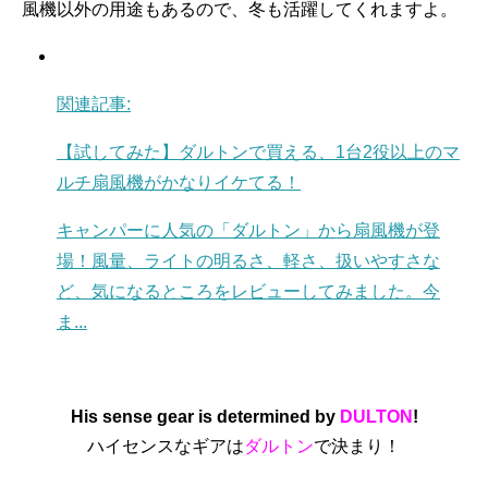
風機以外の用途もあるので、冬も活躍してくれますよ。
関連記事:
【試してみた】ダルトンで買える、1台2役以上のマ
ルチ扇風機がかなりイケてる！
キャンパーに人気の「ダルトン」から扇風機が登
場！風量、ライトの明るさ、軽さ、扱いやすさな
ど、気になるところをレビューしてみました。今
ま...
His sense gear is determined by
DULTON
!
ハイセンスなギアは
ダルトン
で決まり！