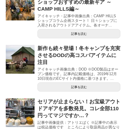
ショップおすすめの最新ギア ～
CAMP HILLS編～
アイキャッチ・記事中画像出典：CAMP HILLS
ショップコラム企画スタート！ 日々ショップに
入荷されるアウトドアアイテム。各オーナ...
記事を読む
新作も続々登場！冬キャンプを充実
させるDODの高コスパアイテムに
注目
アイキャッチ画像出典：DOD ※DOD製品はオー
プン価格です。記事内記載価格は、2019年12月
10日現在のECサイト内価格に基づきます。...
記事を読む
セリアが止まらない！お宝級アウト
ドアギアを多数発見。コレ全部110
円ってマジですか…？
記事中画像提供：アトリエばく ※記事中の表示
は税込価格です ところにより取扱商品が異なり