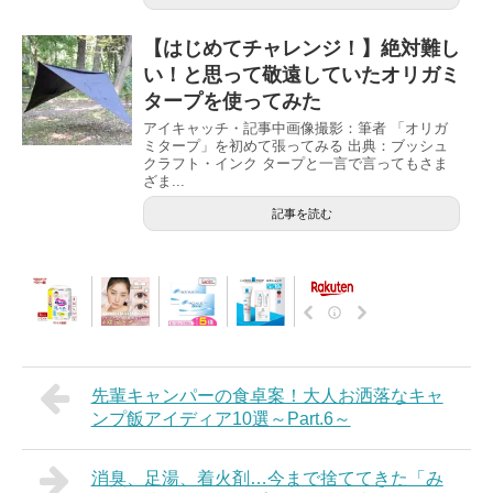
【はじめてチャレンジ！】絶対難し
い！と思って敬遠していたオリガミ
タープを使ってみた
アイキャッチ・記事中画像撮影：筆者 「オリガ
ミタープ」を初めて張ってみる 出典：ブッシュ
クラフト・インク タープと一言で言ってもさま
ざま...
記事を読む
先輩キャンパーの食卓案！大人お洒落なキャ
ンプ飯アイディア10選～Part.6～
消臭、足湯、着火剤…今まで捨ててきた「み