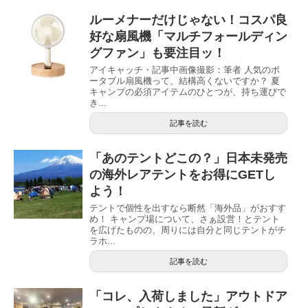
ルーメナーだけじゃない！コスパ良
好な扇風機「マルチフォールディン
グファン」も要注目ッ！
アイキャッチ・記事中画像撮影：筆者 人気のポ
ータブル扇風機って、結構高くないですか？ 夏
キャンプの必須アイテムのひとつが、持ち運びで
き...
記事を読む
「あのテントどこの？」日本未発売
の海外レアテントをお得にGETし
よう！
テントで個性を出すなら断然「海外品」がおすす
め！ キャンプ場について、さぁ設営！とテント
を広げたものの、周りには自分と同じテントがチ
ラホ...
記事を読む
「コレ、入荷しました」アウトドア