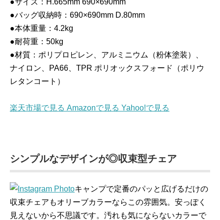
●サイズ：H.665mm 690×690mm
●バッグ収納時：690×690mm D.80mm
●本体重量：4.2kg
●耐荷重：50kg
●材質：ポリプロピレン、アルミニウム（粉体塗装）、
ナイロン、PA66、TPR ポリオックスフォード（ポリウ
レタンコート）
楽天市場で見る
Amazonで見る
Yahoo!で見る
シンプルなデザインが◎収束型チェア
キャンプで定番のパッと広げるだけの
収束チェアもオリーブカラーならこの雰囲気。安っぽく
見えないから不思議です。汚れも気にならないカラーで