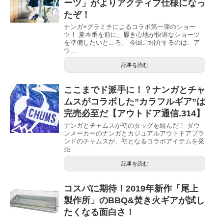
ーツ」がよりアクティブ仕様になっ
たぞ！
ナンガ×グラミチによるコラボ第一弾のショー
ツ！ 夏本番を前に、履き心地が快適なショーツ
を準備したいところ。 今回ご紹介するのは、ア
ウ...
記事を読む
ここまでド派手に！？ナンガとチャ
ムスがコラボした”カラフルギア”は
完売必至だ【アウトドア通信.314】
ナンガとチャムスが初のタッグを組んだ！ ダウ
ンメーカーのナンガとカジュアルアウトドアブラ
ンドのチャムスが、初となるコラボアイテムを発
売...
記事を読む
コスパに期待！2019年新作「尾上
製作所」のBBQ&焚き火ギアが試し
たくなる面白さ！