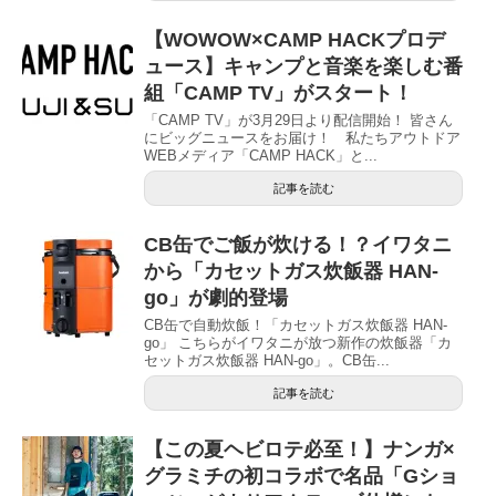
【WOWOW×CAMP HACKプロデ
ュース】キャンプと音楽を楽しむ番
組「CAMP TV」がスタート！
「CAMP TV」が3月29日より配信開始！ 皆さん
にビッグニュースをお届け！ 私たちアウトドア
WEBメディア「CAMP HACK」と...
記事を読む
CB缶でご飯が炊ける！？イワタニ
から「カセットガス炊飯器 HAN-
go」が劇的登場
CB缶で自動炊飯！「カセットガス炊飯器 HAN-
go」 こちらがイワタニが放つ新作の炊飯器「カ
セットガス炊飯器 HAN-go」。CB缶...
記事を読む
【この夏ヘビロテ必至！】ナンガ×
グラミチの初コラボで名品「Gショ