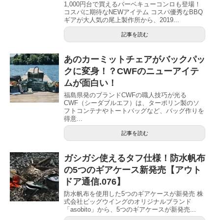
1,000円台で買えるバーベキューコンロも登場！
コスパに期待なNEWアイテム コスパ優秀なBBQ
ギアが大人気の尾上製作所から、2019...
記事を読む
あのカーミットチェアがバックパッ
クに変身！？CWFのニューアイテ
ムが面白い！
福島県発のブランドCWFの職人技巧が光る
CWF（シーダブルエフ）は、ターポリン製のソ
フトコンテナやトートバッグなど、バッグ作りを
得意...
記事を読む
ガシガシ使えるタフ仕様！防水帆布
の5つのギアケース新発売【アウト
ドア通信.076】
防水帆布を使用した5つのギアケースが新発売 株
式会社ビッグウイングのオリジナルブランド
「asobito」から、5つのギアケースが新発売...