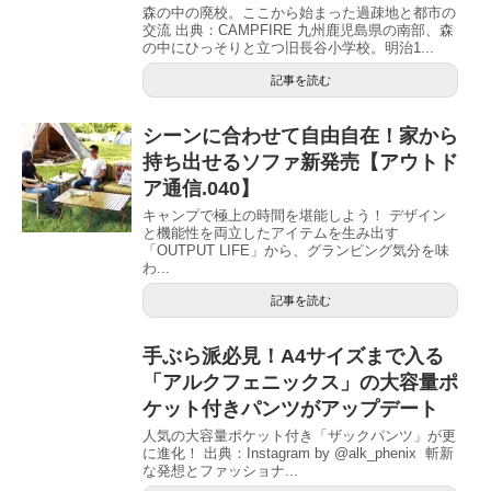
森の中の廃校。ここから始まった過疎地と都市の
交流 出典：CAMPFIRE 九州鹿児島県の南部、森
の中にひっそりと立つ旧長谷小学校。明治1...
記事を読む
シーンに合わせて自由自在！家から
持ち出せるソファ新発売【アウトド
ア通信.040】
キャンプで極上の時間を堪能しよう！ デザイン
と機能性を両立したアイテムを生み出す
「OUTPUT LIFE」から、グランピング気分を味
わ...
記事を読む
手ぶら派必見！A4サイズまで入る
「アルクフェニックス」の大容量ポ
ケット付きパンツがアップデート
人気の大容量ポケット付き「ザックパンツ」が更
に進化！ 出典：Instagram by @alk_phenix 斬新
な発想とファッショナ...