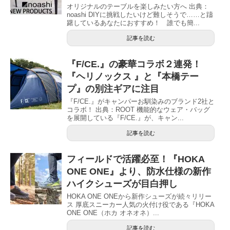
オリジナルのテーブルを楽しみたい方へ 出典：
noashi DIYに挑戦したいけど難しそうで……と躊
躇しているあなたにおすすめ！ 誰でも簡...
記事を読む
『F/CE.』の豪華コラボ２連発！
『ヘリノックス 』と『本橋テー
プ』の別注ギアに注目
『F/CE.』がキャンパーお馴染みのブランド2社と
コラボ！ 出典：ROOT 機能的なウェア・バッグ
を展開している『F/CE.』が、キャン...
記事を読む
フィールドで活躍必至！『HOKA
ONE ONE』より、防水仕様の新作
ハイクシューズが目白押し
HOKA ONE ONEから新作シューズが続々リリー
ス 厚底スニーカー人気の火付け役である『HOKA
ONE ONE（ホカ オネオネ）...
記事を読む