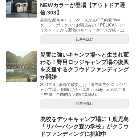
NEWカラーが登場【アウトドア通
信.303】
男前な新色キャリーケースが先行予約受付中！
クーラーボックスでお馴染みの「PELICAN（ペ
リカン）」から新色のキャリーケースが続々上...
記事を読む
災害に強いキャンプ場へと生まれ変
わる！野呂ロッジキャンプ場の復興
を支援するクラウドファンディング
が開始
2021年8月豪雨で被災した「青野原野呂ロッジキ
ャンプ場」を助けたい 出典：ready for 2021年8
月中旬、全国的な大雨に見舞わ...
記事を読む
廃校をデッキキャンプ場に！鹿児島
「リバーバンク森の学校」がクラウ
ドファンディングに挑戦中