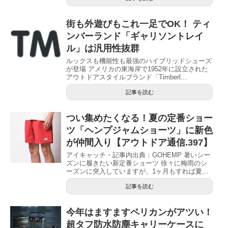
街も外遊びもこれ一足でOK！ ティ
ンバーランド「ギャリソントレイ
ル」は汎用性抜群
ルックスも機能性も最強のハイブリッドシューズ
が登場 アメリカの東海岸で1952年に設立された
アウトドアスタイルブランド「Timberl...
記事を読む
つい集めたくなる！夏の定番ショー
ツ「ヘンプジャムショーツ」に新色
が仲間入り【アウトドア通信.397】
アイキャッチ・記事内出典：GOHEMP 暑いシー
ズンに履きたい新定番ショーツ 徐々に梅雨のシ
ーズンに突入していますが、1ヶ月もすれば夏...
記事を読む
今年はますますペリカンがアツい！
超タフ防水防塵キャリーケースに