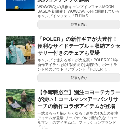
WOWOWとの共催キャンプインフェスMOON
BASEを初開催！ WOWOWが5月に開催している
キャンプインフェス「FUJI&S...
記事を読む
「POLER」の新作ギアが大豊作！
便利なサイドテーブル＋収納アクセ
サリー付きのチェアも登場
キャンプで使えるギアが大充実！POLER2021年
新作アイテム 歩ける寝袋でお馴染み、ポートラ
ンド発のアウトドアブランド『POLER（...
記事を読む
【争奪戦必至】別注コヨーテカラー
が渋い！コールマン×アーバンリサ
ーチの新作コラボアイテムが登場
一式まるっと揃えたくなる！新型含む6点の別注
アイテムが登場 リーズナブルで機能的な「コー
ルマン」のアイテムに、ファッションブランド
「ア...