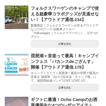
フォルクスワーゲンのキャンプで使
える超豪華コラボグッズが見逃せな
い！【アウトドア通信.234】
数量限定！フォルクスワーゲンが作るアウトドア
なコラボグッズ 自動車メーカー
「Volkswagen（フォルクスワーゲン）」が3つの
アウト...
記事を読む
琵琶湖＋音楽って最高！キャンプイ
ンフェス「バカンスdeござんす」
開催【アウトドア通信.178】
キャンプ＋ライブ＋琵琶湖！最高の空間で最高の
音楽を 滋賀県「白ひげ浜水泳・キャンプ場」に
て、滋賀県結成バンド”LOVE LOVE LO...
記事を読む
ギフトに最適！Ocho Campのお洒
落優等生な4つのレザーアイテム