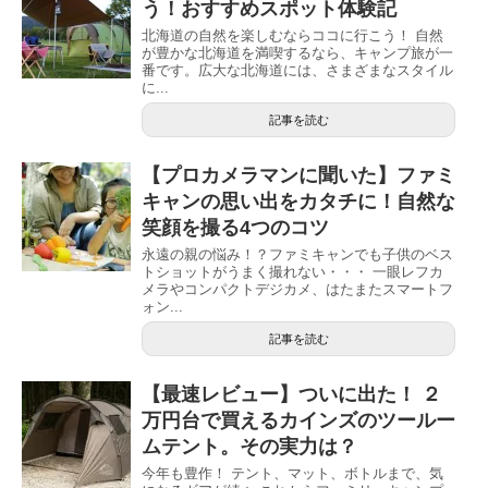
う！おすすめスポット体験記
北海道の自然を楽しむならココに行こう！ 自然
が豊かな北海道を満喫するなら、キャンプ旅が一
番です。広大な北海道には、さまざまなスタイル
に...
記事を読む
【プロカメラマンに聞いた】ファミ
キャンの思い出をカタチに！自然な
笑顔を撮る4つのコツ
永遠の親の悩み！？ファミキャンでも子供のベス
トショットがうまく撮れない・・・ 一眼レフカ
メラやコンパクトデジカメ、はたまたスマートフ
ォン...
記事を読む
【最速レビュー】ついに出た！ ２
万円台で買えるカインズのツールー
ムテント。その実力は？
今年も豊作！ テント、マット、ボトルまで、気