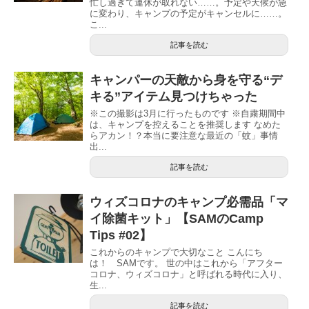
忙し過ぎて連休が取れない……。予定や天候が急
に変わり、キャンプの予定がキャンセルに……。
こ...
記事を読む
キャンパーの天敵から身を守る“デ
キる”アイテム見つけちゃった
※この撮影は3月に行ったものです ※自粛期間中
は、キャンプを控えることを推奨します なめた
らアカン！？本当に要注意な最近の「蚊」事情
出...
記事を読む
ウィズコロナのキャンプ必需品「マ
イ除菌キット」【SAMのCamp
Tips #02】
これからのキャンプで大切なこと こんにち
は！ SAMです。 世の中はこれから「アフター
コロナ、ウィズコロナ」と呼ばれる時代に入り、
生...
記事を読む