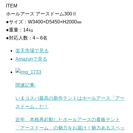
ITEM
ホールアース アースドーム300Ⅱ
●サイズ：W3400×D5450×H2000㎜
●重量：14㎏
●対応人数：4～6名
楽天市場で見る
Amazonで見る
関連記事:
いまコスパ最高の新作テントはホールアース「アー
スドーム」だ！
近年、本格再起動したホールアースの看板テント
「アースドーム」の魅力をお届け！魅力あるスペッ