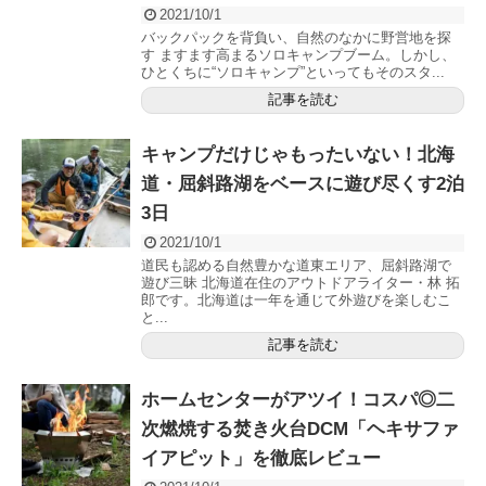
2021/10/1
バックパックを背負い、自然のなかに野営地を探
す ますます高まるソロキャンプブーム。しかし、
ひとくちに“ソロキャンプ”といってもそのスタ...
記事を読む
キャンプだけじゃもったいない！北海
道・屈斜路湖をベースに遊び尽くす2泊
3日
2021/10/1
道民も認める自然豊かな道東エリア、屈斜路湖で
遊び三昧 北海道在住のアウトドアライター・林 拓
郎です。北海道は一年を通じて外遊びを楽しむこ
と...
記事を読む
ホームセンターがアツイ！コスパ◎二
次燃焼する焚き火台DCM「ヘキサファ
イアピット」を徹底レビュー