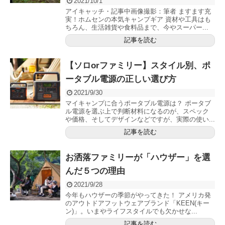
2021/10/1
アイキャッチ・記事中画像撮影：筆者 ますます充
実！ホムセンの本気キャンプギア 資材や工具はも
ちろん、生活雑貨や食料品まで、今やスーパー...
記事を読む
【ソロorファミリー】スタイル別、ポ
ータブル電源の正しい選び方
2021/9/30
マイキャンプに合うポータブル電源は？ ポータブ
ル電源を選ぶ上で判断材料になるのが、スペック
や価格、そしてデザインなどですが、実際の使い...
記事を読む
お洒落ファミリーが「ハウザー」を選
んだ５つの理由
2021/9/28
今年もハウザーの季節がやってきた！ アメリカ発
のアウトドアフットウェアブランド「KEEN(キー
ン)」。いまやライフスタイルでも欠かせな...
記事を読む