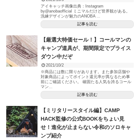
アイキャッチ画像出典：Instagram
by@anobaofficial ミニマルだけど世界観がある。
洗練デザインが魅力のANOBA ...
記事を読む
【厳選大特価セール！】コールマンの
キャンプ道具が、期間限定でプライス
ダウン中だぞ
2021/10/2
※商品には数に限りがあります。また参加店舗や
対象商品によってポイント還元率が異なるため事
前にご確認ください。 確固たる人気を誇るコール
マン...
記事を読む
【ミリタリースタイル編】CAMP
HACK監修の公式BOOKをちょい見
せ！進化が止まらない令和のソロキャ
ンプ紹介