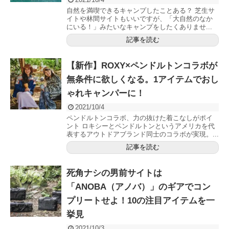
自然を満喫できるキャンプしたことある？ 芝生サ
イトや林間サイトもいいですが、「大自然のなか
にいる！」みたいなキャンプをしたくありませ...
記事を読む
【新作】ROXY×ペンドルトンコラボが
無条件に欲しくなる。1アイテムでおし
ゃれキャンパーに！
2021/10/4
ペンドルトンコラボ、力の抜けた着こなしがポイ
ント ロキシーとペンドルトンというアメリカを代
表するアウトドアブランド同士のコラボが実現。...
記事を読む
死角ナシの男前サイトは
「ANOBA（アノバ）」のギアでコン
プリートせよ！10の注目アイテムを一
挙見
2021/10/3