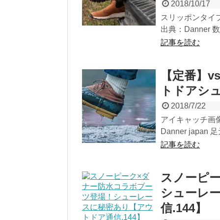
2018/10/17
スリッポンタイプで
出典：Danner
記事を読む
【定番】v
トドアシュ
2018/7/22
アイキャッチ画像
Danner jap
記事を読む
スノーピー
シューレ
信.144】