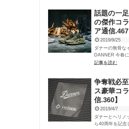
話題の一足！
の傑作コ
ア通信.46
2019/9/25
ダナーの無骨なイ
DANNER 今春
記事を読む
争奪戦必至
ス豪華コ
信.360】
2019/4/7
ダナーとヘリノ
ら40周年を記