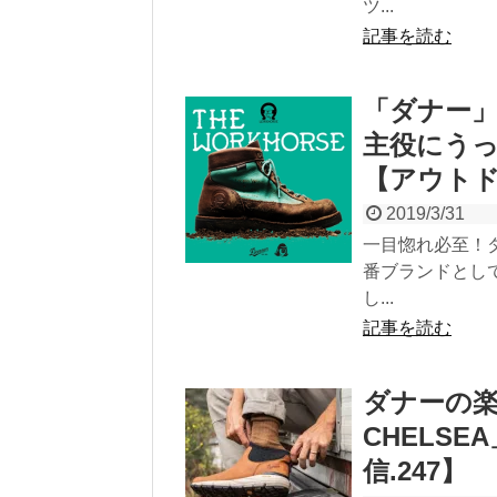
ツ...
記事を読む
「ダナー
主役にうっ
【アウトド
2019/3/31
一目惚れ必至！
番ブランドとして
し...
記事を読む
ダナーの楽ち
CHELS
信.247】