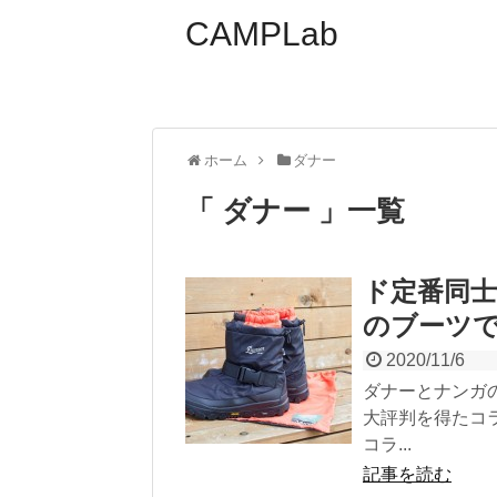
CAMPLab
ホーム
ダナー
「 ダナー 」一覧
ド定番同士
のブーツ
2020/11/6
ダナーとナンガ
大評判を得たコ
コラ...
記事を読む