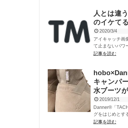
人とは違
のイケてる
2020/3/4
アイキャッチ画像出典
て止まないパワー
記事を読む
hobo×D
キャンパ
水ブーツが
2019/12/1
Danner®︎「
グをはじめとする
記事を読む