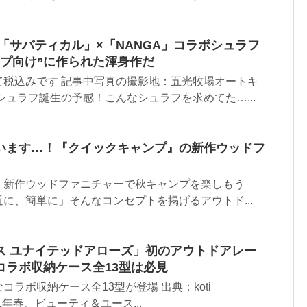
「サバティカル」×「NANGA」コラボシュラフ
ンプ向け”に作られた渾身作だ
て税込みです 記事中写真の撮影地：五光牧場オートキ
シュラフ誕生の予感！こんなシュラフを求めてた…...
います…！『クイックキャンプ』の新作ウッドフ
！新作ウッドファニチャーで秋キャンプを楽しもう
に、簡単に」そんなコンセプトを掲げるアウトド...
ス ユナイテッドアローズ」初のアウトドアレー
コラボ収納ケース全13型は必見
ラボ収納ケース全13型が登場 出典：koti
021年春、ビューティ＆ユース...