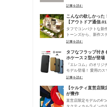
記事を読む
こんなの欲しかった
【アウトドア通信.01
タフでコンパクトな新作
トーンズから、新作ステ
記事を読む
タフなフラップ付きも
ホケース２型が登場
『エレコム』のオリジナ
モデル登場！ 愛用のス
記事を読む
【ケルティ直営店限
が豊作
直営店限定モデルの4つ
タクティカルラインのテ