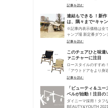
記事を読む
連結もできる ！新作
は、隅々まで“キャ
※記事内表示価格は全
ャンプ場 新定番ダウン
記事を読む
このチェアひと味違
ァニチャーに注目
ロースタイルのすすめ
「アウトドアをより身近
記事を読む
「ビューティ＆ユー
ベルが始動！注目の
ダイニーマ採用！タフなコ
BEAUTY&YOUTH 2