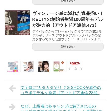
記事を読む
ヴィンテージ感に溢れた逸品揃い！
KELTYの創始者生誕100周年モデル
が魅力的【アウトドア通信.473】
デイパックからフレームパックまで4型の限定モ
デルがリリース アウトドアのバックパックの歴
史を作ってきた老舗ブランド「KELTY（ケルテ...
記事を読む
文字盤に“カタカタ”が！？G-SHOCKが異色の
コラボモデルを発表【アウトドア通信.286】
なぜ、上級者は冬キャンプに魅了されるの