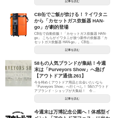
記事を読む
CB缶でご飯が炊ける！？イワタニ
から「カセットガス炊飯器 HAN-
go」が劇的登場
CB缶で自動炊飯！「カセットガス炊飯器 HAN-
go」 こちらがイワタニが放つ新作の炊飯器「カ
セットガス炊飯器 HAN-go」。CB缶...
記事を読む
58もの人気ブランドが集結！今週
末は「Purveyors Show」へ急げ
【アウトドア通信.261】
今を時めくアウトドア用品と出会いたいなら
「Purveyors Show」へ行くべし！ 58のアウトド
アブランド・ショップが大集結！ 今...
記事を読む
今週末は万博記念公園へ！体感型イ