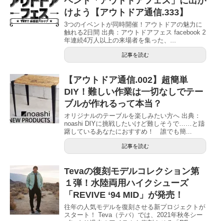
ベント「アウトドアフェス」に出か
けよう【アウトドア通信.333】
3つのイベントが同時開催！アウトドアの魅力に
触れる2日間 出典：アウトドアフェス facebook 2
年連続4万人以上の来場者を集った、...
記事を読む
【アウトドア通信.002】超簡単
DIY！難しい作業は一切なしでテー
ブルが作れるって本当？
オリジナルのテーブルを楽しみたい方へ 出典：
noashi DIYに挑戦したいけど難しそうで……と躊
躇しているあなたにおすすめ！ 誰でも簡...
記事を読む
Tevaの復刻モデルコレクション第
１弾！水陸両用ハイクシューズ
「REVIVE ‘94 MID」が発売！
往年の人気モデルを復刻させる新プロジェクトが
スタート！ Teva（テバ）では、2021年秋冬シー