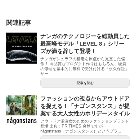
関連記事
ナンガのテクノロジーを総動員した
最高峰モデル「LEVEL 8」シリー
ズが満を辞して登場！
ナンガがシュラフの構造を原点から見直した傑
作！ 高品質なプロダクト作りはもちろん、寝袋
の修理を基本的に無料で受け付ける「永久保証」
サー...
記事を読む
ファッションの視点からアウトドア
を捉える！「ナゴンスタンス」が提
案する大人女性のホリデースタイル
アウトドア派淑女のためのファッションブランド
登場 出典：PR TIMES 突然ですが
någonstans（ナゴンスタンス）というブラ...