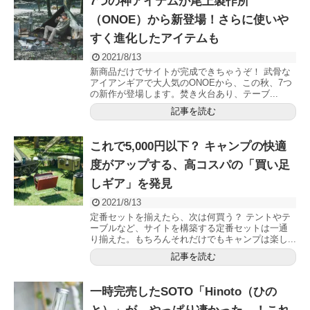
7つの神アイテムが尾上製作所
（ONOE）から新登場！さらに使いや
すく進化したアイテムも
2021/8/13
新商品だけでサイトが完成できちゃうぞ！ 武骨な
アイアンギアで大人気のONOEから、この秋、7つ
の新作が登場します。焚き火台あり、テーブ...
記事を読む
これで5,000円以下？ キャンプの快適
度がアップする、高コスパの「買い足
しギア」を発見
2021/8/13
定番セットを揃えたら、次は何買う？ テントやテ
ーブルなど、サイトを構築する定番セットは一通
り揃えた。もちろんそれだけでもキャンプは楽し...
記事を読む
一時完売したSOTO「Hinoto（ひの